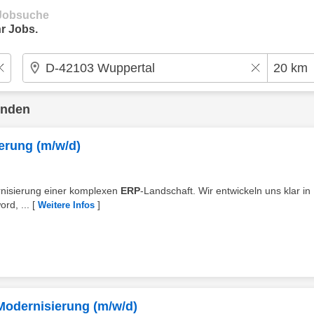
e Jobsuche
r Jobs.
unden
erung (m/w/d)
ernisierung einer komplexen
ERP
‑Landschaft. Wir entwickeln uns klar in
rd, ...
[
]
Weitere Infos
odernisierung (m/w/d)