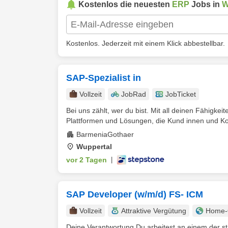
Kostenlos die neuesten
ERP
Jobs in
W
Kostenlos. Jederzeit mit einem Klick abbestellbar.
SAP-Spezialist in
Vollzeit
JobRad
JobTicket
Bei uns zählt, wer du bist. Mit all deinen Fähigke
Plattformen und Lösungen, die Kund innen und Kol
BarmeniaGothaer
Wuppertal
vor 2 Tagen
|
SAP Developer (w/m/d) FS- ICM
Vollzeit
Attraktive Vergütung
Home-O
Deine Verantwortung Du arbeitest an einem der st