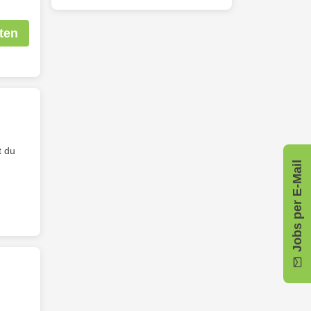
ten
t du
Jobs per E-Mail