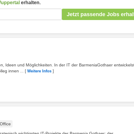
uppertal
erhalten.
Jetzt passende Jobs erhal
iten, Ideen und Möglichkeiten. In der IT der BarmeniaGothaer entwickels
leg innen ...
[
]
Weitere Infos
ffice
rategisch wichtigsten IT-Projekte der Barmenia.Gothaer: der