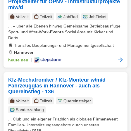
Projektleiter für ÖPNV - Infrastrukturprojekte
m/w/d
Vollzeit
Teilzeit
JobRad
JobTicket
... – über alle Ebenen hinweg Gemeinsame Betriebsausflüge,
Sport- und After-Work-
Events
Social Area mit Kicker und
Darts
TransTec Bauplanungs- und Managementgesellschaft
Hannover
heute neu
|
Kfz-Mechatroniker / Kfz-Monteur w/m/d
Fahrzeugglas in Hannover - auch als
Quereinstieg - 136
Vollzeit
Teilzeit
Quereinsteiger
Sonderzahlung
... Club und ein eigener Triathlon als globales
Firmenevent
Familien-Unterstützungsangebote durch unseren
Dienstleister PME ...