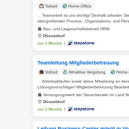
Teilzeit
Home-Office
... Teamarbeit ist uns wichtig! Deshalb arbeiten S
übergreifenden Prozess-, Organisations- und Per
Bau- und Liegenschaftsbetrieb NRW
Düsseldorf
vor 1 Woche
|
Teamleitung Mitgliederbetreuung
Vollzeit
Attraktive Vergütung
Home-O
... Arbeitsabläufen sowie aktive Mitwirkung an d
Lösungsvorschlägen Mitgliederbetreuung Bearbeitu
Versorgungswerk der Steuerberater im Land N
Düsseldorf
vor 1 Woche
|
Leitung Business-Center m/w/d in Voll