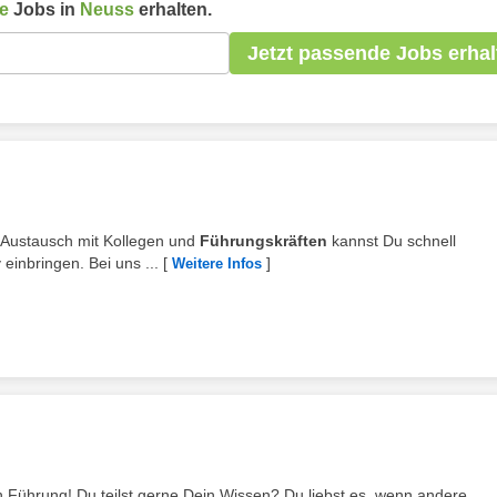
e
Jobs in
Neuss
erhalten.
Jetzt passende Jobs erhal
n Austausch mit Kollegen und
Führungskräften
kannst Du schnell
inbringen. Bei uns ...
[
]
Weitere Infos
 in Führung! Du teilst gerne Dein Wissen? Du liebst es, wenn andere