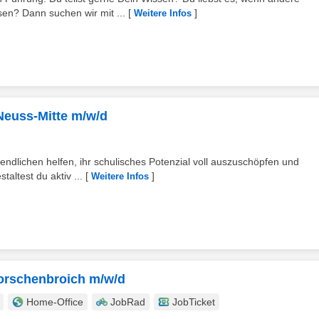
n? Dann suchen wir mit ...
[
]
Weitere Infos
 Neuss-Mitte m/w/d
ndlichen helfen, ihr schulisches Potenzial voll auszuschöpfen und
taltest du aktiv ...
[
]
Weitere Infos
 Korschenbroich m/w/d
Home-Office
JobRad
JobTicket