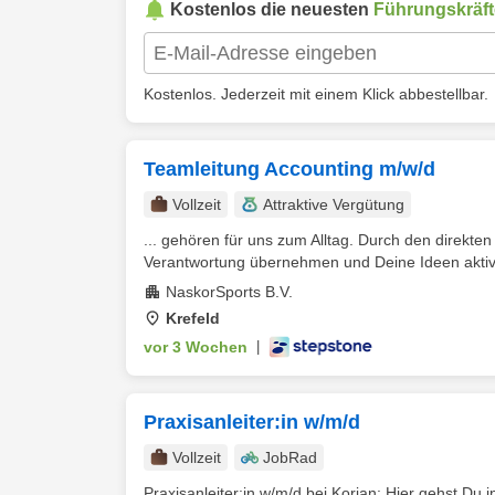
Kostenlos die neuesten
Führungskräft
Kostenlos. Jederzeit mit einem Klick abbestellbar.
Teamleitung Accounting m/w/d
Vollzeit
Attraktive Vergütung
... gehören für uns zum Alltag. Durch den direkte
Verantwortung übernehmen und Deine Ideen aktiv e
NaskorSports B.V.
Krefeld
vor 3 Wochen
|
Praxisanleiter:in w/m/d
Vollzeit
JobRad
Praxisanleiter:in w/m/d bei Korian: Hier gehst Du