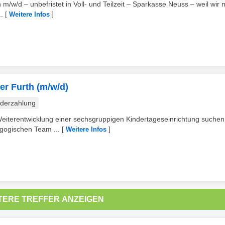
h m/w/d – unbefristet in Voll- und Teilzeit – Sparkasse Neuss – weil wir
.
[
]
Weitere Infos
er Furth (m/w/d)
derzahlung
 Weiterentwicklung einer sechsgruppigen Kindertageseinrichtung suchen
agogischen Team ...
[
]
Weitere Infos
TERE TREFFER ANZEIGEN