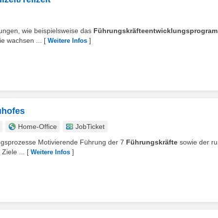
ldungen, wie beispielsweise das
Führungskräfteentwicklungsprogra
ie wachsen ...
[
]
Weitere Infos
uhofes
Home-Office
JobTicket
tungsprozesse Motivierende Führung der 7
Führungskräfte
sowie der r
Ziele ...
[
]
Weitere Infos