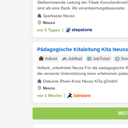
Stellvertretende Leitung der Filiale Korschenbroic
sind als eine Bank. Als verantwortungsbewusster ..
Sparkasse Neuss
Neuss
vor 5 Tagen
|
Pädagogische Kitaleitung Kita Neuss
Vollzeit
JobRad
JobTicket
Son
Vollzeit, unbefristet Neuss Für die pädagogische
die versierte Unterstützung einer erfahrenen päd
Diakonie Rhein-Kreis Neuss KiTa gGmbH
Neuss
vor 1 Woche
|
WEI