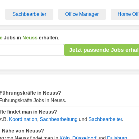
Sachbearbeiter
Office Manager
Home Off
e
Jobs in
Neuss
erhalten.
Jetzt passende Jobs erhal
ür Führungskräfte in Neuss?
Führungskräfte Jobs in Neuss.
fte findet man in Neuss?
z.B.
Koordination
,
Sachbearbeitung
und
Sachbearbeiter
.
er Nähe von Neuss?
ng von Neuss findet man in
Köln
,
Düsseldorf
und
Duisburg
.