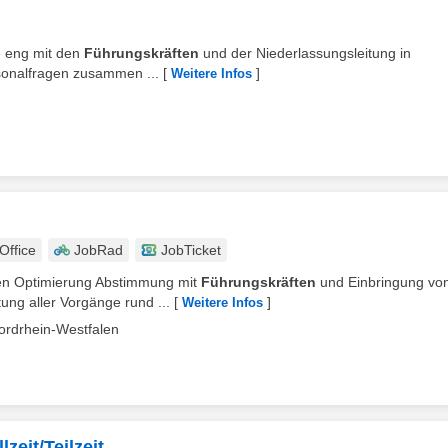
ie eng mit den
Führungskräften
und der Niederlassungsleitung in
sonalfragen zusammen ...
[
]
Weitere Infos
ffice
JobRad
JobTicket
eren Optimierung Abstimmung mit
Führungskräften
und Einbringung vo
ng aller Vorgänge rund ...
[
]
Weitere Infos
ordrhein-Westfalen
zeit/Teilzeit