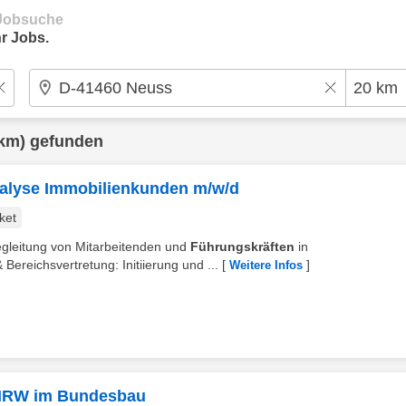
e Jobsuche
r Jobs.
km) gefunden
Analyse Immobilienkunden m/w/d
ket
egleitung von Mitarbeitenden und
Führungskräften
in
ereichsvertretung: Initiierung und ...
[
]
Weitere Infos
n NRW im Bundesbau