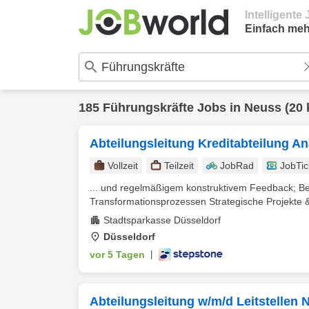
Intelligent
Einfach meh
185
Führungskräfte
Jobs in
Neuss
(20 
Abteilungsleitung Kreditabteilung 
Vollzeit
Teilzeit
JobRad
JobTic
... und regelmäßigem konstruktivem Feedback; B
Transformationsprozessen Strategische Projekte & B
Stadtsparkasse Düsseldorf
Düsseldorf
vor 5 Tagen
|
Abteilungsleitung w/m/d Leitstelle