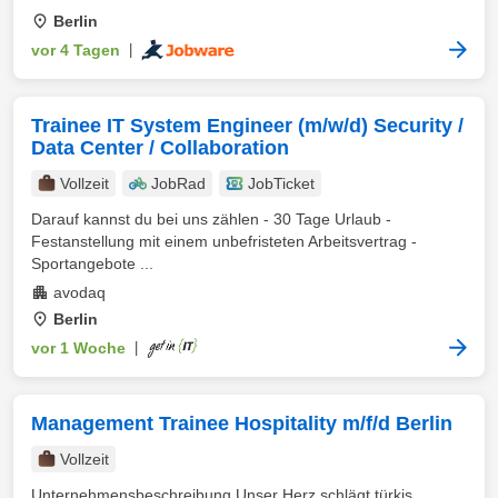
Berlin
vor 4 Tagen
|
Trainee IT System Engineer (m/w/d) Security /
Data Center / Collaboration
Vollzeit
JobRad
JobTicket
Darauf kannst du bei uns zählen - 30 Tage Urlaub -
Festanstellung mit einem unbefristeten Arbeitsvertrag -
Sportangebote ...
avodaq
Berlin
vor 1 Woche
|
Management Trainee Hospitality m/f/d Berlin
Vollzeit
Unternehmensbeschreibung Unser Herz schlägt türkis.