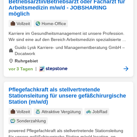
Betriebsärztin/Betriebsarzt oder Facharzt für
Arbeitsmedizin m/w/d - JOBSHARING
möglich
Vollzeit
Home-Office
Karriere im Gesundheitsmanagement ist unsere Profession.
Wir sind eine auf den Bereich Arbeitsmedizin spezialisierte ...
Guido Lysk Karriere- und Managementberatung GmbH –
Docatwork
Ruhrgebiet
vor 3 Tagen
|
Pflegefachkraft als stellvertretende
Stationsleitung für unsere gefäßchirurgische
Station (m/w/d)
Vollzeit
Attraktive Vergütung
JobRad
Sonderzahlung
powered Pflegefachkraft als stellvertretende Stationsleitung
für unsere gefäßchirurgische Station m/w/d location_on ...