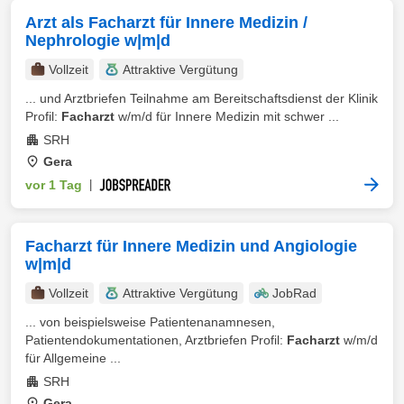
Arzt als Facharzt für Innere Medizin /
Nephrologie w|m|d
Vollzeit
Attraktive Vergütung
... und Arztbriefen Teilnahme am Bereitschaftsdienst der Klinik
Profil:
Facharzt
w/m/d für Innere Medizin mit schwer ...
SRH
Gera
vor 1 Tag
|
Facharzt für Innere Medizin und Angiologie
w|m|d
Vollzeit
Attraktive Vergütung
JobRad
... von beispielsweise Patientenanamnesen,
Patientendokumentationen, Arztbriefen Profil:
Facharzt
w/m/d
für Allgemeine ...
SRH
Gera