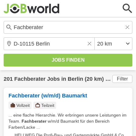
201
Fachberater
Jobs in
Berlin
(20 km) gefunden
Filter
Fachberater (w/m/d) Baumarkt
Vollzeit
Teilzeit
... eine flache Hierarchie. Wir erbringen unsere Leistungen im
Team.
Fachberater
w/m/d Baumarkt für den Bereich
Farben/Lacke ...
HELLWEG Die Profi-Bau- und Gartenmärkte GmbH & Co.