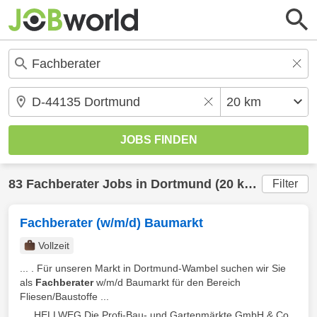
83
Fachberater
Jobs in
Dortmund
(20 km) gefunden
Filter
Fachberater (w/m/d) Baumarkt
Vollzeit
... . Für unseren Markt in Dortmund-Wambel suchen wir Sie
als
Fachberater
w/m/d Baumarkt für den Bereich
Fliesen/Baustoffe ...
HELLWEG Die Profi-Bau- und Gartenmärkte GmbH & Co.