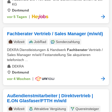
KG
Dortmund
vor 5 Tagen
|
Fachberater Vertrieb / Sales Manager (m/w/d)
Vollzeit
JobRad
Sonderzahlung
DEKRA Dienstleistungen & Handwerk
Fachberater
Vertrieb /
Sales Manager m/w/d Festanstellung Sie akquirieren
telefonisch ...
DEKRA
Dortmund
vor 4 Wochen
|
Außendienstmitarbeiter | Direktvertrieb |
E.ON Glasfaser/FTTH m/w/d
Vollzeit
Attraktive Vergütung
Quereinsteiger