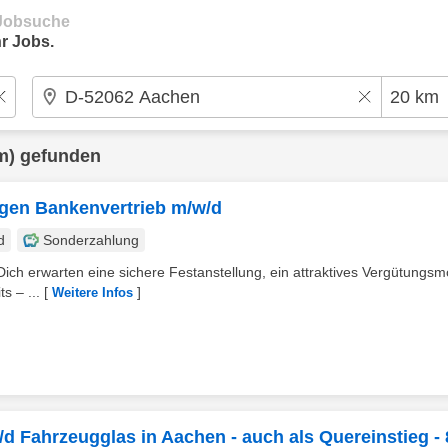
e Jobsuche
r Jobs.
m) gefunden
ngen Bankenvertrieb m/w/d
d
Sonderzahlung
 Dich erwarten eine sichere Festanstellung, ein attraktives Vergütungsm
s – ...
[
]
Weitere Infos
d Fahrzeugglas in Aachen - auch als Quereinstieg -