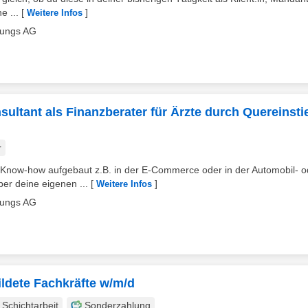
e ...
[
]
Weitere Infos
lungs AG
sultant als Finanzberater für Ärzte durch Quereinsti
r
s Know-how aufgebaut z.B. in der E-Commerce oder in der Automobil- o
er deine eigenen ...
[
]
Weitere Infos
lungs AG
ildete Fachkräfte w/m/d
Schichtarbeit
Sonderzahlung