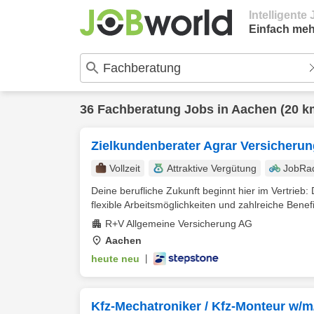
Intelligent
Einfach meh
36
Fachberatung
Jobs in
Aachen
(20 k
Zielkundenberater Agrar Versicheru
Vollzeit
Attraktive Vergütung
JobRa
Deine berufliche Zukunft beginnt hier im Vertrieb:
flexible Arbeitsmöglichkeiten und zahlreiche Benefit
R+V Allgemeine Versicherung AG
Aachen
heute neu
|
Kfz-Mechatroniker / Kfz-Monteur w/m/