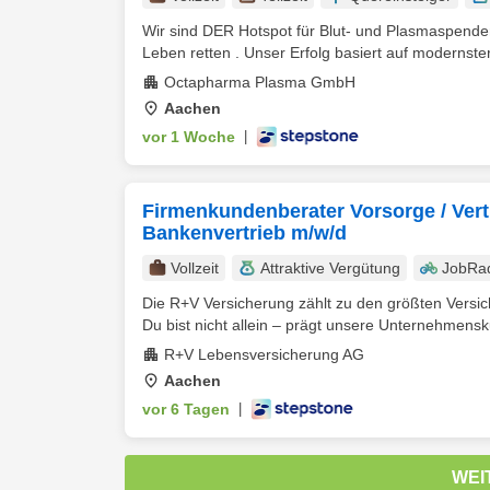
Wir sind DER Hotspot für Blut- und Plasmaspende
Leben retten . Unser Erfolg basiert auf modernster
Octapharma Plasma GmbH
Aachen
vor 1 Woche
|
Firmenkundenberater Vorsorge / Vert
Bankenvertrieb m/w/d
Vollzeit
Attraktive Vergütung
JobRa
Die R+V Versicherung zählt zu den größten Vers
Du bist nicht allein – prägt unsere Unternehmenskul
R+V Lebensversicherung AG
Aachen
vor 6 Tagen
|
WEI