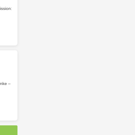
ission:
anke –