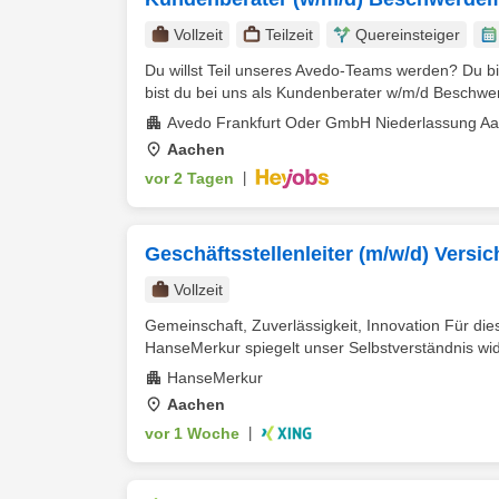
Vollzeit
Teilzeit
Quereinsteiger
Du willst Teil unseres Avedo-Teams werden? Du b
bist du bei uns als Kundenberater w/m/d Beschw
Avedo Frankfurt Oder GmbH Niederlassung A
Aachen
vor 2 Tagen
|
Geschäftsstellenleiter (m/w/d) Versi
Vollzeit
Gemeinschaft, Zuverlässigkeit, Innovation Für die
HanseMerkur spiegelt unser Selbstverständnis wide
HanseMerkur
Aachen
vor 1 Woche
|