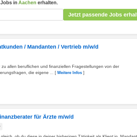
Jobs in
Aachen
erhalten.
Jetzt passende Jobs erhal
atkunden / Mandanten / Vertrieb m/w/d
zu allen beruflichen und finanziellen Fragestellungen von der
erungsfragen, die eigene ...
[
]
Weitere Infos
Finanzberater für Ärzte m/w/d
r
leich, ob du diese in deiner bisherigen Tätigkeit als Klient:in, Mandant