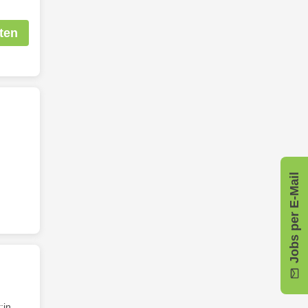
ten
Jobs per E-Mail
:in