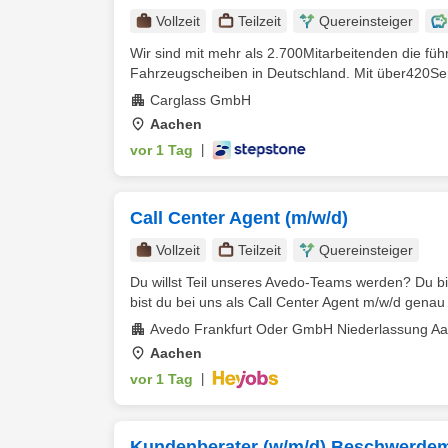
Vollzeit
Teilzeit
Quereinsteiger
Wir sind mit mehr als 2.700Mitarbeitenden die fü
Fahrzeugscheiben in Deutschland. Mit über420Ser
Carglass GmbH
Aachen
vor 1 Tag
|
Call Center Agent (m/w/d)
Vollzeit
Teilzeit
Quereinsteiger
Du willst Teil unseres Avedo-Teams werden? Du b
bist du bei uns als Call Center Agent m/w/d genau r
Avedo Frankfurt Oder GmbH Niederlassung A
Aachen
vor 1 Tag
|
Kundenberater (w/m/d) Beschwerd