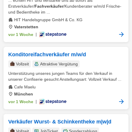
... echten HIT und verstärke uns ab sofort als
Erstverkäufer/
Fachverkäufer
/Kundenberater w/m/d Frische-
und Bedientheke im ...
HIT Handelsgruppe GmbH & Co. KG
Vaterstetten
vor 1 Woche
|
Konditoreifachverkäufer m/w/d
Vollzeit
Attraktive Vergütung
Unterstützung unseres jungen Teams für den Verkauf in
unserer Confiserie gesucht Anstellungsart: Vollzeit Verkauf ...
Cafe Maelu
München
vor 1 Woche
|
Verkäufer Wurst- & Schinkentheke m|w|d
Vollzeit
JobTicket
Sonderzahlung