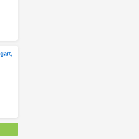
s
gart,
s