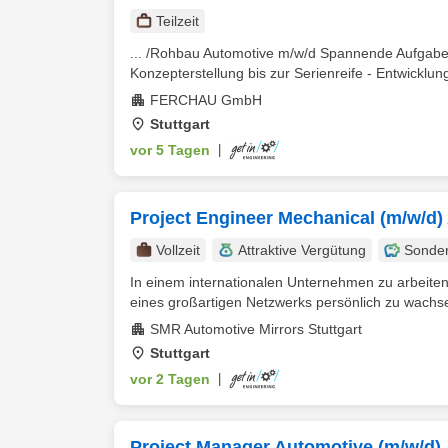
Teilzeit
... /Rohbau Automotive m/w/d Spannende Aufgabe
Konzepterstellung bis zur Serienreife - Entwicklun
FERCHAU GmbH
Stuttgart
vor 5 Tagen
|
Project Engineer Mechanical (m/w/d)
Vollzeit
Attraktive Vergütung
Sonde
In einem internationalen Unternehmen zu arbeiten
eines großartigen Netzwerks persönlich zu wachsen
SMR Automotive Mirrors Stuttgart
Stuttgart
vor 2 Tagen
|
Project Manager Automotive (m/w/d)