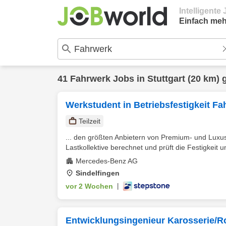
Intelligent
Einfach meh
41
Fahrwerk
Jobs in
Stuttgart
(20 km) 
Werkstudent in Betriebsfestigkeit Fah
Teilzeit
... den größten Anbietern von Premium- und Luxu
Lastkollektive berechnet und prüft die Festigkeit und
Mercedes-Benz AG
Sindelfingen
vor 2 Wochen
|
Entwicklungsingenieur Karosserie/R