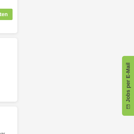
ten
Jobs per E-Mail
war