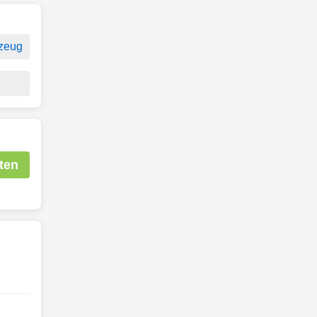
zeug
ten