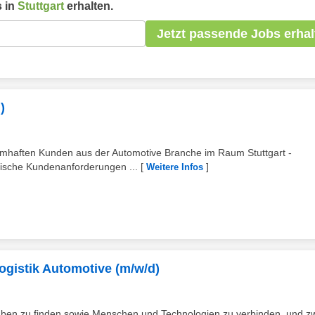
 in
Stuttgart
erhalten.
Jetzt passende Jobs erhal
)
amhaften Kunden aus der Automotive Branche im Raum Stuttgart -
fische Kundenanforderungen ...
[
]
Weitere Infos
gistik Automotive (m/w/d)
fgaben zu finden sowie Menschen und Technologien zu verbinden, und z