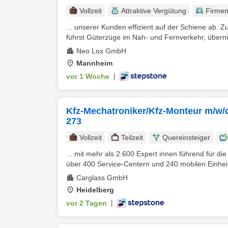
Vollzeit
Attraktive Vergütung
Firme
... unserer Kunden effizient auf der Schiene ab.
führst Güterzüge im Nah- und Fernverkehr, übern
Neo Lox GmbH
Mannheim
vor 1 Woche
|
Kfz-Mechatroniker/Kfz-Monteur m/w/d 
273
Vollzeit
Teilzeit
Quereinsteiger
... mit mehr als 2.600 Expert innen führend für 
über 400 Service-Centern und 240 mobilen Einheite
Carglass GmbH
Heidelberg
vor 2 Tagen
|