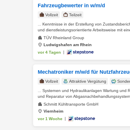
Fahrzeugbewerter in w/m/d
Vollzeit
Teilzeit
... Kenntnisse in der Erstellung von Zustandsberi
und dienstleistungsorientierte Arbeitsweise mit e
TÜV Rheinland Group
Ludwigshafen am Rhein
vor 4 Tagen
|
Mechatroniker m/w/d für Nutzfahrzeu
Vollzeit
Attraktive Vergütung
Sonde
... Systemen und Hydraulikanlagen Wartung und 
und Reparatur von Abgasnachbehandlungssysteme
Schmitt Kühltransporte GmbH
Viernheim
vor 1 Woche
|