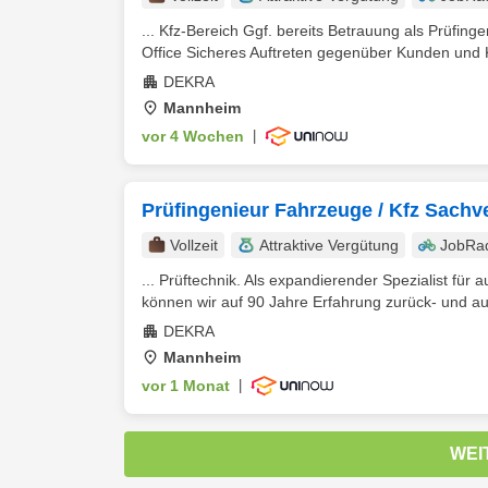
... Kfz-Bereich Ggf. bereits Betrauung als Prüfing
Office Sicheres Auftreten gegenüber Kunden und 
DEKRA
Mannheim
vor 4 Wochen
|
Prüfingenieur Fahrzeuge / Kfz Sachv
Vollzeit
Attraktive Vergütung
JobRa
... Prüftechnik. Als expandierender Spezialist für
können wir auf 90 Jahre Erfahrung zurück- und au
DEKRA
Mannheim
vor 1 Monat
|
WEI