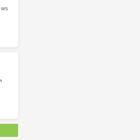
t MS
n