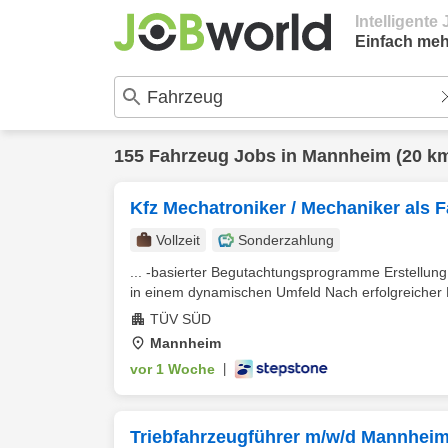
Intelligent
Einfach meh
155
Fahrzeug
Jobs in
Mannheim
(20 k
Kfz Mechatroniker / Mechaniker als 
Vollzeit
Sonderzahlung
... -basierter Begutachtungsprogramme Erstellung
in einem dynamischen Umfeld Nach erfolgreicher B
TÜV SÜD
Mannheim
vor 1 Woche
|
Triebfahrzeugführer m/w/d Mannhei