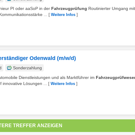
enieur PI oder aaSoP in der
Fahrzeugprüfung
Routinierter Umgang mi
Kommunikationsstärke ...
[
]
Weitere Infos
erständiger Odenwald (m/w/d)
d
Sonderzahlung
 automobile Dienstleistungen und als Marktführer im
Fahrzeugprüfwese
f innovative Lösungen ...
[
]
Weitere Infos
TERE TREFFER ANZEIGEN