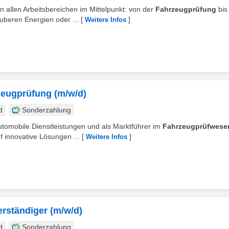
allen Arbeitsbereichen im Mittelpunkt: von der
Fahrzeugprüfung
bis
uberen Energien oder ...
[
]
Weitere Infos
zeugprüfung (m/w/d)
d
Sonderzahlung
 automobile Dienstleistungen und als Marktführer im
Fahrzeugprüfwese
f innovative Lösungen ...
[
]
Weitere Infos
erständiger (m/w/d)
d
Sonderzahlung