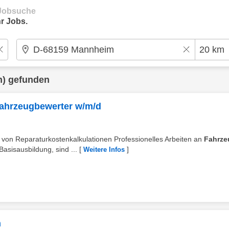
e Jobsuche
r Jobs.
m) gefunden
Fahrzeugbewerter w/m/d
 von Reparaturkostenkalkulationen Professionelles Arbeiten an
Fahrze
asisausbildung, sind ...
[
]
Weitere Infos
m