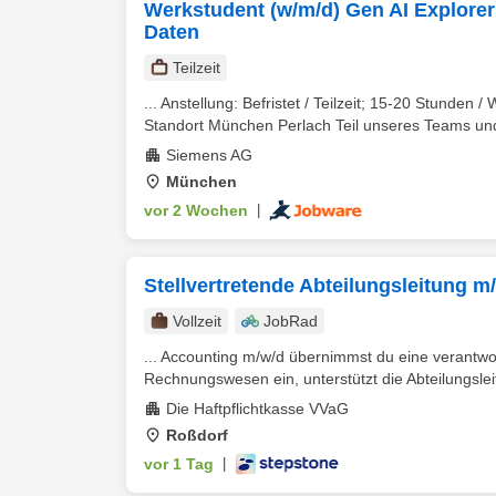
Werkstudent (w/m/d) Gen AI Explorer 
Daten
Teilzeit
... Anstellung: Befristet / Teilzeit; 15-20 Stunde
Standort München Perlach Teil unseres Teams und
Siemens AG
München
vor 2 Wochen
|
Stellvertretende Abteilungsleitung 
Vollzeit
JobRad
... Accounting m⁠/⁠w⁠/⁠d übernimmst du eine verant
Rechnungswesen ein, unterstützt die Abteilungsleit
Die Haftpflichtkasse VVaG
Roßdorf
vor 1 Tag
|