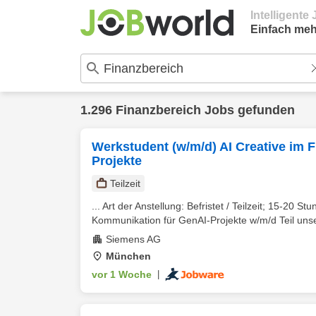
Intelligent
Einfach meh
1.296 Finanzbereich Jobs gefunden
Werkstudent (w/m/d) AI Creative im 
Projekte
Teilzeit
... Art der Anstellung: Befristet / Teilzeit; 15-20
Kommunikation für GenAI-Projekte w/m/d Teil unse
Siemens AG
München
vor 1 Woche
|