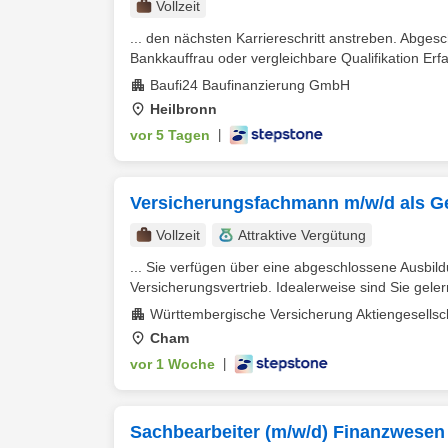
Vollzeit
... den nächsten Karriereschritt anstreben. Abge
Bankkauffrau oder vergleichbare Qualifikation Erfa
Baufi24 Baufinanzierung GmbH
Heilbronn
vor 5 Tagen
|
Versicherungsfachmann m/w/d als Ge
Vollzeit
Attraktive Vergütung
... Sie verfügen über eine abgeschlossene Ausbil
Versicherungsvertrieb. Idealerweise sind Sie gele
Württembergische Versicherung Aktiengesellsc
Cham
vor 1 Woche
|
Sachbearbeiter (m/w/d) Finanzwesen