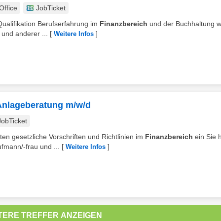
ffice
JobTicket
Qualifikation Berufserfahrung im
Finanzbereich
und der Buchhaltung 
und anderer ...
[
]
Weitere Infos
 Anlageberatung m/w/d
JobTicket
en gesetzliche Vorschriften und Richtlinien im
Finanzbereich
ein Sie 
mann/-frau und ...
[
]
Weitere Infos
TERE TREFFER ANZEIGEN