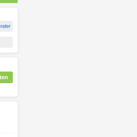
rater
ten