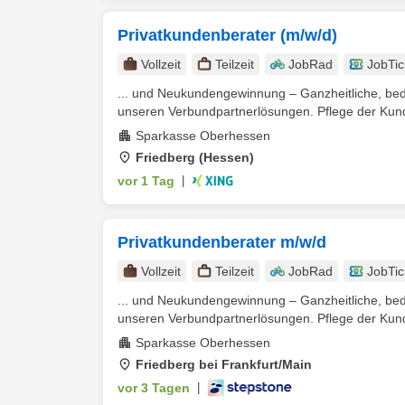
Privatkundenberater (m/w/d)
Vollzeit
Teilzeit
JobRad
JobTic
... und Neukundengewinnung – Ganzheitliche, beda
unseren Verbundpartnerlösungen. Pflege der Kun
Sparkasse Oberhessen
Friedberg (Hessen)
vor 1 Tag
|
Privatkundenberater m/w/d
Vollzeit
Teilzeit
JobRad
JobTic
... und Neukundengewinnung – Ganzheitliche, beda
unseren Verbundpartnerlösungen. Pflege der Kun
Sparkasse Oberhessen
Friedberg bei Frankfurt/Main
vor 3 Tagen
|