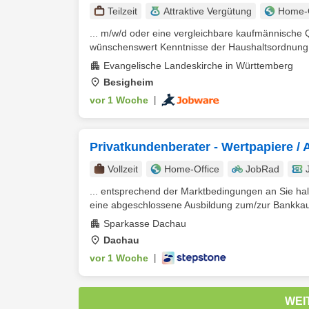
Teilzeit
Attraktive Vergütung
Home-O
... m/w/d oder eine vergleichbare kaufmännische 
wünschenswert Kenntnisse der Haushaltsordnung 
Evangelische Landeskirche in Württemberg
Besigheim
vor 1 Woche
|
Privatkundenberater - Wertpapiere /
Vollzeit
Home-Office
JobRad
... entsprechend der Marktbedingungen an Sie halt
eine abgeschlossene Ausbildung zum/zur Bankkauf
Sparkasse Dachau
Dachau
vor 1 Woche
|
WEI