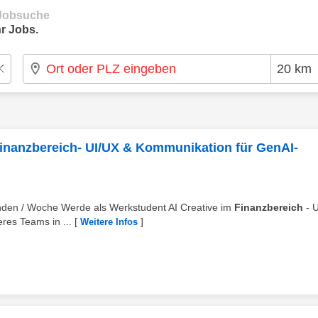
e Jobsuche
r Jobs.
Finanzbereich- UI/UX & Kommunikation für GenAI-
 Stunden / Woche Werde als Werkstudent AI Creative im
Finanzbereich
- U
res Teams in ...
[
]
Weitere Infos