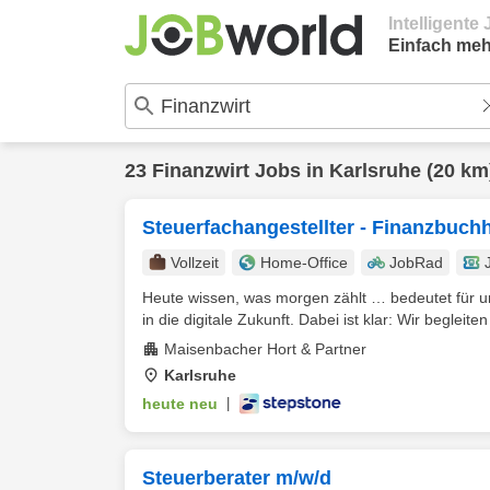
Intelligent
Einfach meh
23
Finanzwirt
Jobs in
Karlsruhe
(20 km
Steuerfachangestellter - Finanzbuch
Vollzeit
Home-Office
JobRad
Heute wissen, was morgen zählt … bedeutet für un
in die digitale Zukunft. Dabei ist klar: Wir begleiten
Maisenbacher Hort & Partner
Karlsruhe
heute neu
|
Steuerberater m/w/d