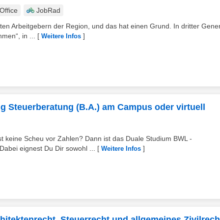
ffice
JobRad
ten Arbeitgebern der Region, und das hat einen Grund. In dritter Gene
men“, in ...
[
]
Weitere Infos
g Steuerberatung (B.A.) am Campus oder virtuell
ast keine Scheu vor Zahlen? Dann ist das Duale Studium BWL -
abei eignest Du Dir sowohl ...
[
]
Weitere Infos
itektenrecht, Steuerrecht und allgemeines Zivilrech