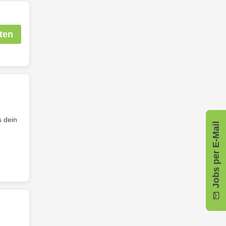
ten
s dein
Jobs per E-Mail