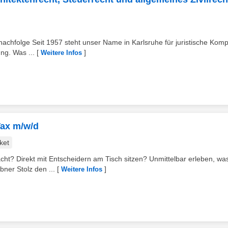
inachfolge Seit 1957 steht unser Name in Karlsruhe für juristische Kom
ng. Was ...
[
]
Weitere Infos
Tax m/w/d
ket
cht? Direkt mit Entscheidern am Tisch sitzen? Unmittelbar erleben, wa
ner Stolz den ...
[
]
Weitere Infos