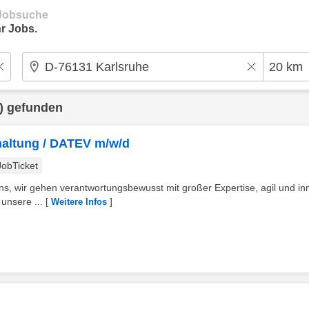
e Jobsuche
r Jobs.
) gefunden
haltung / DATEV m/w/d
JobTicket
s, wir gehen verantwortungsbewusst mit großer Expertise, agil und in
 unsere ...
[
]
Weitere Infos