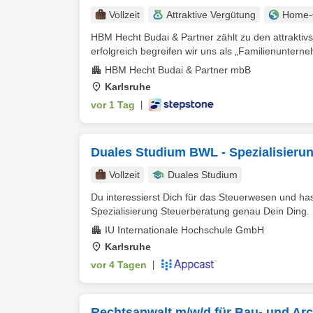
Vollzeit
Attraktive Vergütung
Home-O
HBM Hecht Budai & Partner zählt zu den attraktivs
erfolgreich begreifen wir uns als „Familienunterneh
HBM Hecht Budai & Partner mbB
Karlsruhe
vor 1 Tag
|
Duales Studium BWL - Spezialisierun
Vollzeit
Duales Studium
Du interessierst Dich für das Steuerwesen und h
Spezialisierung Steuerberatung genau Dein Ding. D
IU Internationale Hochschule GmbH
Karlsruhe
vor 4 Tagen
|
Rechtsanwalt m/w/d für Bau- und Arch