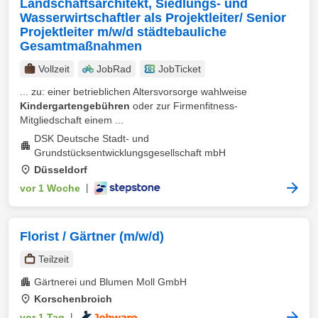
Landschaftsarchitekt, Siedlungs- und
Wasserwirtschaftler als Projektleiter/ Senior
Projektleiter m/w/d städtebauliche
Gesamtmaßnahmen
Vollzeit
JobRad
JobTicket
... zu: einer betrieblichen Altersvorsorge wahlweise
Kindergartengebühren
oder zur Firmenfitness-
Mitgliedschaft einem ...
DSK Deutsche Stadt- und
Grundstücksentwicklungsgesellschaft mbH
Düsseldorf
vor 1 Woche
|
Florist / Gärtner (m/w/d)
Teilzeit
Gärtnerei und Blumen Moll GmbH
Korschenbroich
vor 1 Tag
|