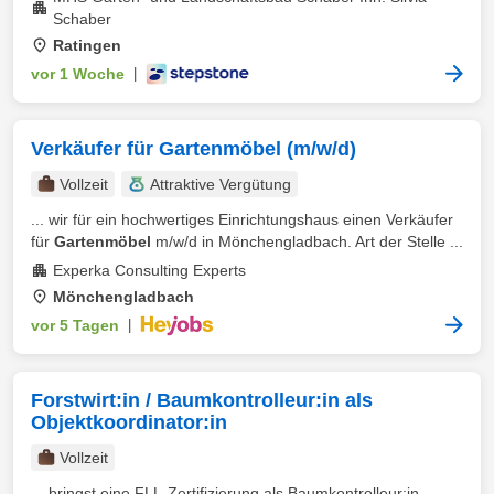
Schaber
Ratingen
vor 1 Woche
|
Verkäufer für Gartenmöbel (m/w/d)
Vollzeit
Attraktive Vergütung
... wir für ein hochwertiges Einrichtungshaus einen Verkäufer
für
Gartenmöbel
m/w/d in Mönchengladbach. Art der Stelle ...
Experka Consulting Experts
Mönchengladbach
vor 5 Tagen
|
Forstwirt:in / Baumkontrolleur:in als
Objektkoordinator:in
Vollzeit
... bringst eine FLL-Zertifizierung als Baumkontrolleur:in,