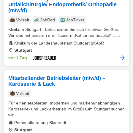
Unfallchirurgie/ Endoprothetik/ Orthopädie
(m/w/d)
Vollzeit
JobRad
JobTicket
Klinikum Stuttgart - Entscheiden Sie sich für etwas Großes.
Wir sind mit unseren drei Häusern „Katharinenhospital“, „ ...
Klinikum der Landeshauptstadt Stuttgart gKAöR
Stuttgart
vor 1 Tag
|
Mitarbeitender Betriebsleiter (m/w/d) –
Karosserie & Lack
Vollzeit
Für einen etablierten, modernen und markenunabhängigen
Karosserie- und Lackierbetrieb im Großraum Stuttgart suchen
wir ...
Personalberatung-Blumrodt
Stuttgart