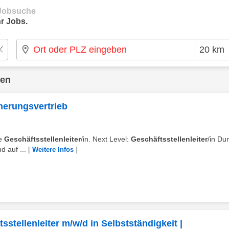
e Jobsuche
r Jobs.
den
cherungsvertrieb
/e
Geschäftsstellenleiter
/in. Next Level:
Geschäftsstellenleiter
/in Du
 auf ...
[
]
Weitere Infos
stellenleiter m/w/d in Selbstständigkeit |