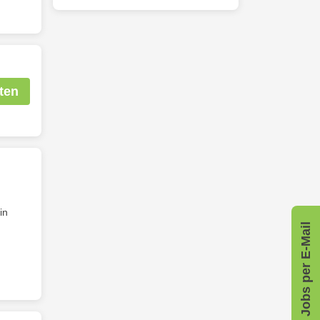
ten
:in
Jobs per E-Mail