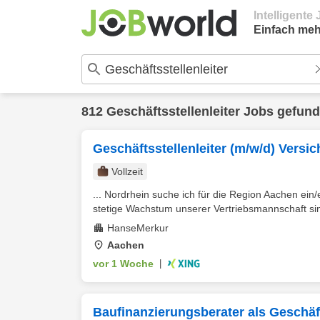
Intelligent
Einfach meh
812 Geschäftsstellenleiter Jobs gefun
Geschäftsstellenleiter (m/w/d) Versi
Vollzeit
... Nordrhein suche ich für die Region Aachen ein
stetige Wachstum unserer Vertriebsmannschaft sind
HanseMerkur
Aachen
vor 1 Woche
|
Baufinanzierungsberater als Geschäfts