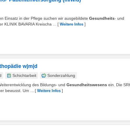
n Einsatz in der Pflege suchen wir ausgebildete
Gesundheits
- und
der KLINIK BAVARIA Kreischa ...
[
]
Weitere Infos
thopädie w|m|d
d
Schichtarbeit
Sonderzahlung
e Weiterentwicklung des Bildungs- und
Gesundheitswesens
ein. Die SRH
her bewusst. Um ...
[
]
Weitere Infos