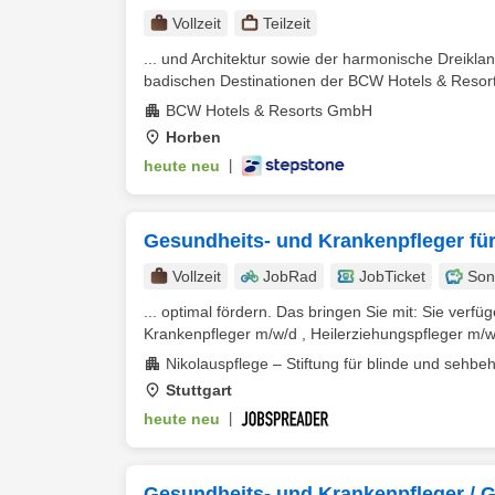
Vollzeit
Teilzeit
... und Architektur sowie der harmonische Dreikl
badischen Destinationen der BCW Hotels & Resort
BCW Hotels & Resorts GmbH
Horben
heute neu
|
Gesundheits- und Krankenpfleger fü
Vollzeit
JobRad
JobTicket
Son
... optimal fördern. Das bringen Sie mit: Sie ve
Krankenpfleger m/w/d , Heilerziehungspfleger m/w/
Nikolauspflege – Stiftung für blinde und sehb
Stuttgart
heute neu
|
Gesundheits- und Krankenpfleger / 