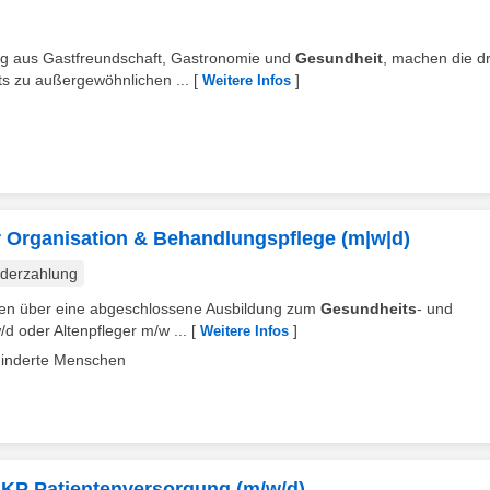
ang aus Gastfreundschaft, Gastronomie und
Gesundheit
, machen die dr
s zu außergewöhnlichen ...
[
]
Weitere Infos
r Organisation & Behandlungspflege (m|w|d)
derzahlung
rfügen über eine abgeschlossene Ausbildung zum
Gesundheits
- und
d oder Altenpfleger m/w ...
[
]
Weitere Infos
ehinderte Menschen
GKP Patientenversorgung (m/w/d)