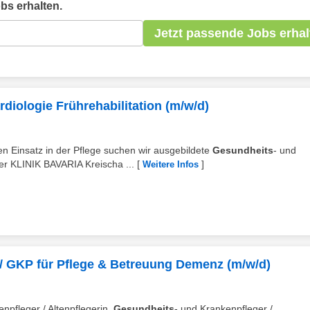
bs erhalten.
Jetzt passende Jobs erhal
diologie Frührehabilitation (m/w/d)
n Einsatz in der Pflege suchen wir ausgebildete
Gesundheits
- und
der KLINIK BAVARIA Kreischa ...
[
]
Weitere Infos
 / GKP für Pflege & Betreuung Demenz (m/w/d)
enpfleger / Altenpflegerin,
Gesundheits
- und Krankenpfleger /