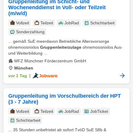
Gruppenleitung im Schicht- und
Wochenenddienst in Voll- oder Teilzeit
(m/w/d)
Vollzeit
Teilzeit
JobRad
Schichtarbeit
Sonderzahlung
... gemäß SuE meerdavon Betriebliche Altersvorsorge
ohnemoosnixlos
Gruppenleiterzulage
ohnemoosnixlos Aus-
und Weiterbildung ...
MFZ Münchner Förderzentrum GmbH
München
vor 1 Tag
|
Gruppenleitung im Vorschulbereich der HPT
(3 - 7 Jahre)
Vollzeit
Teilzeit
JobRad
JobTicket
Schichtarbeit
... 35 Stunden unbefristet ab sofort TvöD SuE S8b &