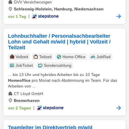
GVV Versicherungen
Schleswig-Holstein, Hamburg, Niedersachsen
vor 1 Tag
|
Lohnbuchhalter / Personalsachbearbeiter
Lohn und Gehalt m/w/d | hybrid | Vollzeit /
Teilzeit
Vollzeit
Teilzeit
Home-Office
JobRad
JobTicket
Sonderzahlung
... bis 13 Uhr und hybrides Arbeiten bis zu 10 Tage
Homeoffice
pro Monat nach Abstimmung im Team. Für das
Arbeiten von ...
CT Lloyd GmbH
Bremerhaven
vor 2 Tagen
|
Teamleiter im Direktvertrieb m/w/d