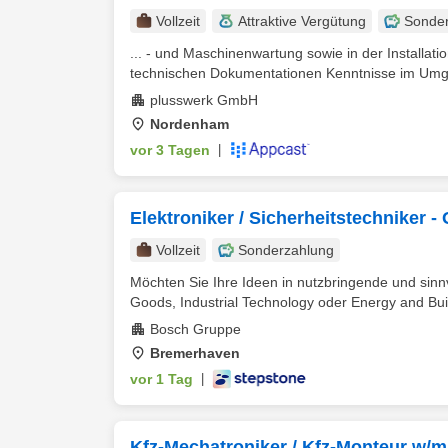
Vollzeit
Attraktive Vergütung
Sonde
... - und Maschinenwartung sowie in der Installat
technischen Dokumentationen Kenntnisse im Umga
plusswerk GmbH
Nordenham
vor 3 Tagen
|
Elektroniker / Sicherheitstechniker 
Vollzeit
Sonderzahlung
Möchten Sie Ihre Ideen in nutzbringende und sinn
Goods, Industrial Technology oder Energy and Buil
Bosch Gruppe
Bremerhaven
vor 1 Tag
|
Kfz-Mechatroniker / Kfz-Monteur w/m