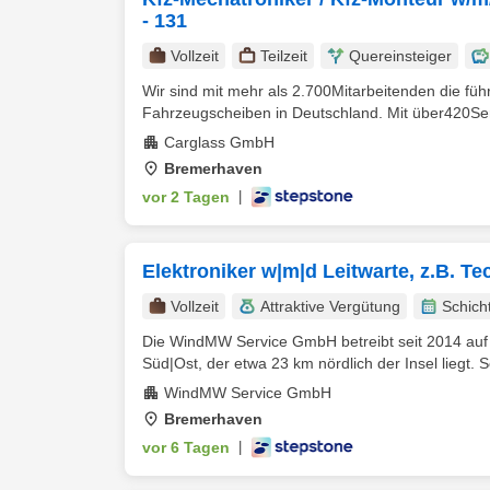
- 131
Vollzeit
Teilzeit
Quereinsteiger
Wir sind mit mehr als 2.700Mitarbeitenden die fü
Fahrzeugscheiben in Deutschland. Mit über420Ser
Carglass GmbH
Bremerhaven
vor 2 Tagen
|
Elektroniker w|m|d Leitwarte, z.B. T
Vollzeit
Attraktive Vergütung
Schich
Die WindMW Service GmbH betreibt seit 2014 auf 
Süd|Ost, der etwa 23 km nördlich der Insel liegt. So 
WindMW Service GmbH
Bremerhaven
vor 6 Tagen
|