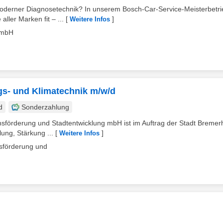
moderner Diagnosetechnik? In unserem Bosch-Car-Service-Meisterbetri
ller Marken fit – ...
[
]
Weitere Infos
GmbH
gs- und Klimatechnik m/w/d
d
Sonderzahlung
onsförderung und Stadtentwicklung mbH ist im Auftrag der Stadt Breme
ung, Stärkung ...
[
]
Weitere Infos
nsförderung und