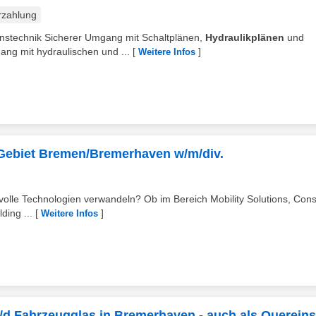
rzahlung
ionstechnik Sicherer Umgang mit Schaltplänen,
Hydraulikplänen
und
ng mit hydraulischen und ...
[
]
Weitere Infos
- Gebiet Bremen/Bremerhaven w/m/div.
volle Technologien verwandeln? Ob im Bereich Mobility Solutions, Co
ding ...
[
]
Weitere Infos
/d Fahrzeugglas in Bremerhaven - auch als Quereins