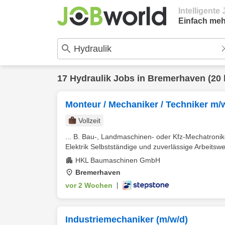
Intelligent
Einfach meh
17
Hydraulik
Jobs in
Bremerhaven
(20 
Monteur / Mechaniker / Techniker m/
Vollzeit
... B. Bau-, Landmaschinen- oder Kfz-Mechatronike
Elektrik Selbstständige und zuverlässige Arbeitsw
HKL Baumaschinen GmbH
Bremerhaven
vor 2 Wochen
|
Industriemechaniker (m/w/d)