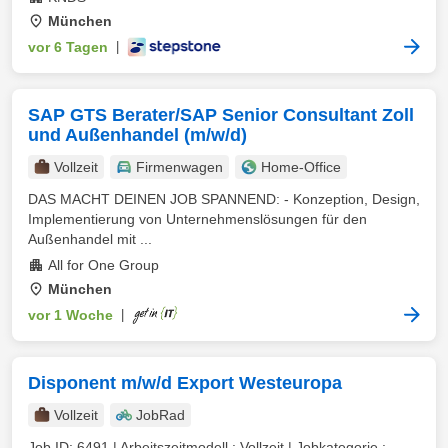
München
vor 6 Tagen
|
SAP GTS Berater/SAP Senior Consultant Zoll
und Außenhandel (m/w/d)
Vollzeit
Firmenwagen
Home-Office
DAS MACHT DEINEN JOB SPANNEND: - Konzeption, Design,
Implementierung von Unternehmenslösungen für den
Außenhandel mit ...
All for One Group
München
vor 1 Woche
|
Disponent m/w/d Export Westeuropa
Vollzeit
JobRad
Job ID: 6491 | Arbeitszeitmodell : Vollzeit | Jobkategorie :