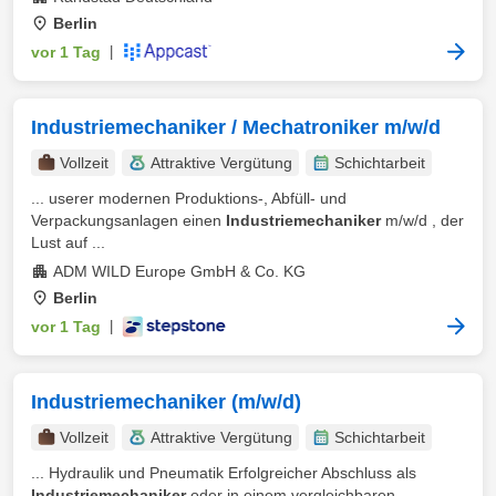
Berlin
vor 1 Tag
|
Industriemechaniker / Mechatroniker m/w/d
Vollzeit
Attraktive Vergütung
Schichtarbeit
... userer modernen Produktions-, Abfüll- und
Verpackungsanlagen einen
Industriemechaniker
m/w/d , der
Lust auf ...
ADM WILD Europe GmbH & Co. KG
Berlin
vor 1 Tag
|
Industriemechaniker (m/w/d)
Vollzeit
Attraktive Vergütung
Schichtarbeit
... Hydraulik und Pneumatik Erfolgreicher Abschluss als
Industriemechaniker
oder in einem vergleichbaren