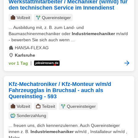
Werkstattmitarbeiter / Mechaniker (w/m/d) für
den technischen Service im Innendienst
Vollzeit
Quereinsteiger
... Ausbildung mit, z. B. zum Land- und
Baumaschinenmechaniker oder
Industriemechaniker
m/w/d
- bewerben Sie sich auch wenn ...
HANSA-FLEX AG
Karlsruhe
vor 1 Tag
|
Kfz-Mechatroniker / Kfz-Monteur w/m/d
Fahrzeugglas in Bruchsal - auch als
Quereinstieg - 593
Vollzeit
Teilzeit
Quereinsteiger
Sonderzahlung
... freuen uns, dich kennenzulernen. Auch Quereinsteiger
innen z. B.
Industriemechaniker
w/m/d , Installateur w/m/d ,
Maler ...