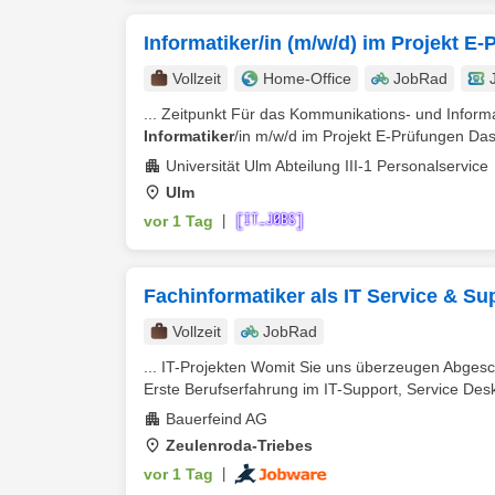
Informatiker/in (m/w/d) im Projekt E
Vollzeit
Home-Office
JobRad
... Zeitpunkt Für das Kommunikations- und Inform
Informatiker
/in m/w/d im Projekt E-Prüfungen Das k
Universität Ulm Abteilung III-1 Personalservice
Ulm
vor 1 Tag
|
Fachinformatiker als IT Service & Sup
Vollzeit
JobRad
... IT-Projekten Womit Sie uns überzeugen Abgesc
Erste Berufserfahrung im IT-Support, Service Desk 
Bauerfeind AG
Zeulenroda-Triebes
vor 1 Tag
|