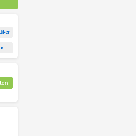
tiker
ion
ten