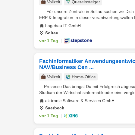
Vollzeit
Quereinsteiger
... . Für unsere Zentrale in Soltau suchen wir Dich 
ERP & Integration In dieser verantwortungsvollen P
hagebau IT GmbH
Soltau
vor 1 Tag
|
Fachinformatiker Anwendungsentwick
NAV/Business Cen ...
Vollzeit
Home-Office
... Prozesse Das bringst Du mit Erfolgreich abge
Studium der Wirtschaftsinformatik oder eine verglei
ak tronic Software & Services GmbH
Saerbeck
vor 1 Tag
|