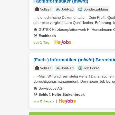
Fachinformatiker (m/w/d)
Vollzeit
JobRad
Sonderzahlung
... die technische Dokumentation. Dein Profil: Qua
oder eine vergleichbare Qualifikation. Erfahrung: I
GUTEX Holzfaserplattenwerk H. Henselmann
Eschbach
vor 1 Tag
|
(Fach-) Informatiker (m/w/d) Berec
Vollzeit
JobRad
JobTicket
... -Mail. Wir wachsen stetig weiter! Daher such
Berechtigungsmanagement. Dein neuer Job bei uns 
Serviscope AG
Schloß Holte-Stukenbrock
vor 2 Tagen
|