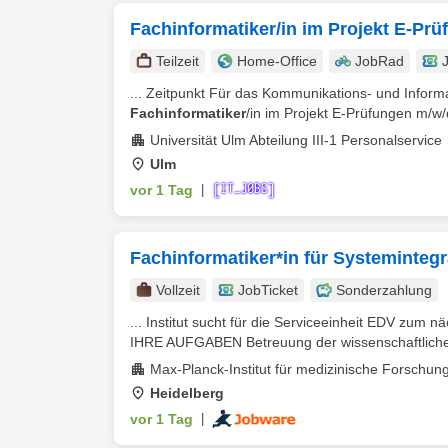
Fachinformatiker/in im Projekt E-Prü
Teilzeit
Home-Office
JobRad
... Zeitpunkt Für das Kommunikations- und Informa
Fachinformatiker
/in im Projekt E-Prüfungen m/w/d
Universität Ulm Abteilung III-1 Personalservice
Ulm
vor 1 Tag
|
Fachinformatiker*in für Systemintegr
Vollzeit
JobTicket
Sonderzahlung
... Institut sucht für die Serviceeinheit EDV zum 
IHRE AUFGABEN Betreuung der wissenschaftlichen
Max-Planck-Institut für medizinische Forschun
Heidelberg
vor 1 Tag
|