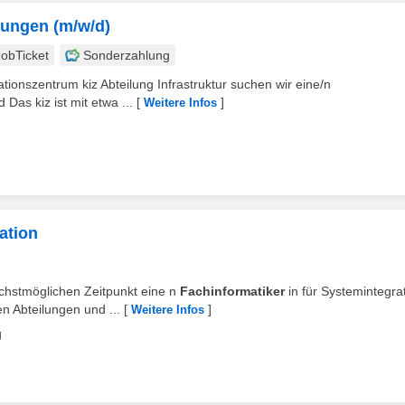
fungen (m/w/d)
JobTicket
Sonderzahlung
tionszentrum kiz Abteilung Infrastruktur suchen wir eine/n
 Das kiz ist mit etwa ...
[
]
Weitere Infos
ation
nächstmöglichen Zeitpunkt eine n
Fachinformatiker
in für Systemintegra
 Abteilungen und ...
[
]
Weitere Infos
g