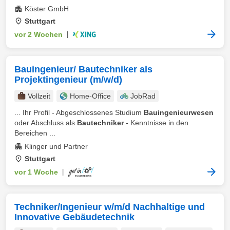
Köster GmbH
Stuttgart
vor 2 Wochen
|
Bauingenieur/ Bautechniker als
Projektingenieur (m/w/d)
Vollzeit
Home-Office
JobRad
... Ihr Profil - Abgeschlossenes Studium
Bauingenieurwesen
oder Abschluss als
Bautechniker
- Kenntnisse in den
Bereichen ...
Klinger und Partner
Stuttgart
vor 1 Woche
|
Techniker/Ingenieur w/m/d Nachhaltige und
Innovative Gebäudetechnik