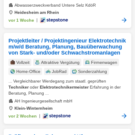
Abwasserzweckverband Untere Selz KdöR
Heidesheim am Rhein
vor 1 Woche
|
Projektleiter / Projektingenieur Elektrotechnik
m/w/d Beratung, Planung, Bauüberwachung
von Stark- und/oder Schwachstromanlagen
Vollzeit
Attraktive Vergütung
Firmenwagen
Home-Office
JobRad
Sonderzahlung
... Vergleichbarer Werdegang zum staatl. geprüften
Techniker
oder
Elektrotechnikermeister
Erfahrung in der
Beratung, Planung ...
AH Ingenieurgesellschaft mbH
Klein-Winternheim
vor 2 Wochen
|