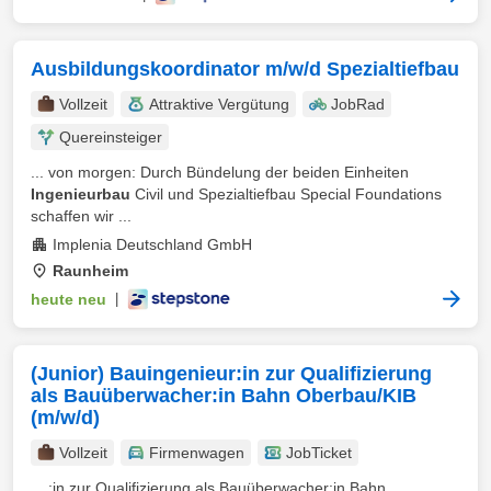
Ausbildungskoordinator m/w/d Spezialtiefbau
Vollzeit
Attraktive Vergütung
JobRad
Quereinsteiger
... von morgen: Durch Bündelung der beiden Einheiten
Ingenieurbau
Civil und Spezialtiefbau Special Foundations
schaffen wir ...
Implenia Deutschland GmbH
Raunheim
heute neu
|
(Junior) Bauingenieur:in zur Qualifizierung
als Bauüberwacher:in Bahn Oberbau/KIB
(m/w/d)
Vollzeit
Firmenwagen
JobTicket
... :in zur Qualifizierung als Bauüberwacher:in Bahn