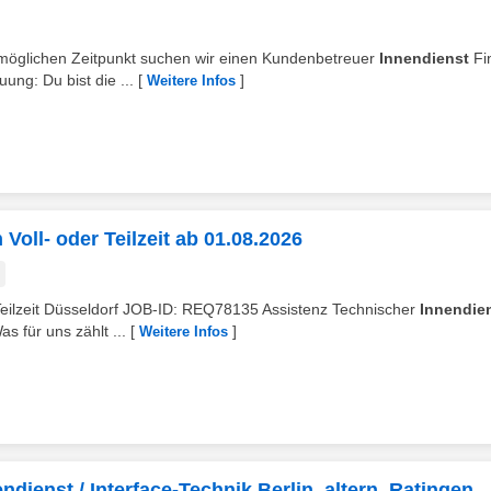
tmöglichen Zeitpunkt suchen wir einen Kundenbetreuer
Innendienst
Fi
ng: Du bist die ...
[
]
Weitere Infos
Voll- oder Teilzeit ab 01.08.2026
 Teilzeit Düsseldorf JOB-ID: REQ78135 Assistenz Technischer
Innendie
s für uns zählt ...
[
]
Weitere Infos
ndienst / Interface-Technik Berlin, altern. Ratingen