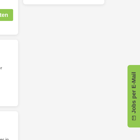
ten
er
Jobs per E-Mail
er in