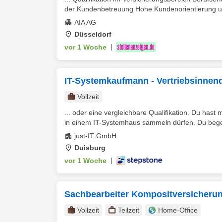
der Kundenbetreuung Hohe Kundenorientierung und
AIA AG
Düsseldorf
vor 1 Woche
|
IT-Systemkaufmann - Vertriebsinnend
Vollzeit
... oder eine vergleichbare Qualifikation. Du has
in einem IT-Systemhaus sammeln dürfen. Du begeist
just-IT GmbH
Duisburg
vor 1 Woche
|
Sachbearbeiter Kompositversicherun
Vollzeit
Teilzeit
Home-Office