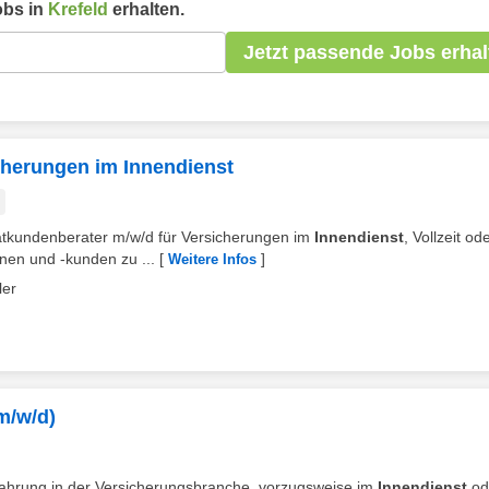
bs in
Krefeld
erhalten.
Jetzt passende Jobs erhal
cherungen im Innendienst
vatkundenberater m/w/d für Versicherungen im
Innendienst
, Vollzeit od
nnen und -kunden zu ...
[
]
Weitere Infos
ler
m/w/d)
erfahrung in der Versicherungsbranche, vorzugsweise im
Innendienst
od