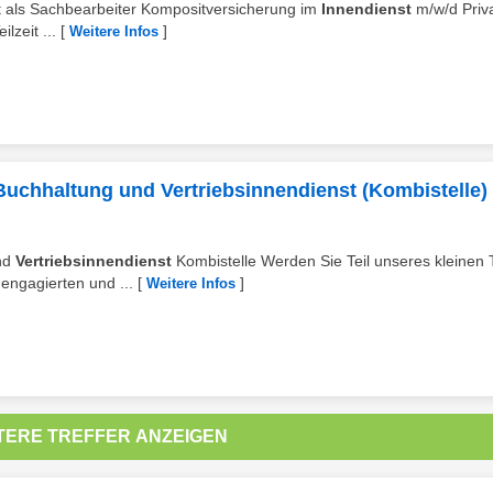
kt als Sachbearbeiter Kompositversicherung im
Innendienst
m⁠/⁠w⁠/⁠d Priv
lzeit ...
[
]
Weitere Infos
Buchhaltung und Vertriebsinnendienst (Kombistelle)
und
Vertriebsinnendienst
Kombistelle Werden Sie Teil unseres kleinen
engagierten und ...
[
]
Weitere Infos
TERE TREFFER ANZEIGEN