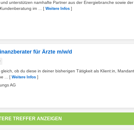
eb und unterstützen namhafte Partner aus der Energiebranche sowie der
Kundenberatung im ...
[
]
Weitere Infos
Finanzberater für Ärzte m/w/d
r
leich, ob du diese in deiner bisherigen Tätigkeit als Klient:in, Mandant
e ...
[
]
Weitere Infos
lungs AG
TERE TREFFER ANZEIGEN