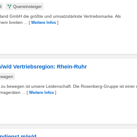
d
Quereinsteiger
land GmbH die größte und umsatzstärkste Vertriebsmarke. Als
nem breiten ...
[
]
Weitere Infos
m/w/d Vertriebsregion: Rhein-Ruhr
nwagen
ient zu bewegen ist unsere Leidenschaft. Die Rosenberg-Gruppe ist einer 
mageräten ...
[
]
Weitere Infos
endienst m/w/d