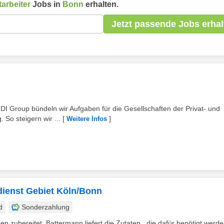
arbeiter
Jobs in
Bonn
erhalten.
Jetzt passende Jobs erhal
DI Group bündeln wir Aufgaben für die Gesellschaften der Privat- und
 So steigern wir ...
[
]
Weitere Infos
dienst Gebiet Köln/Bonn
d
Sonderzahlung
en zubereitet. Battermann liefert die Zutaten , die dafür benötigt werd