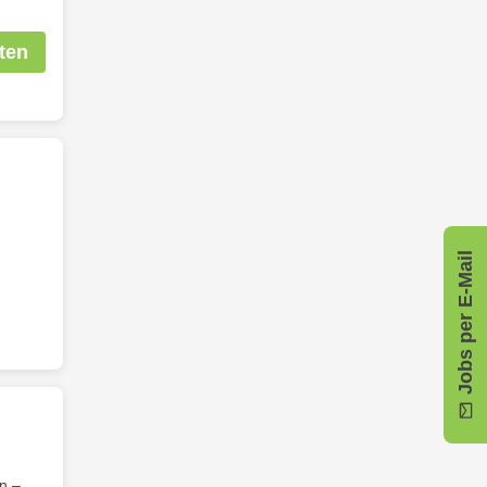
ten
Jobs per E-Mail
en –