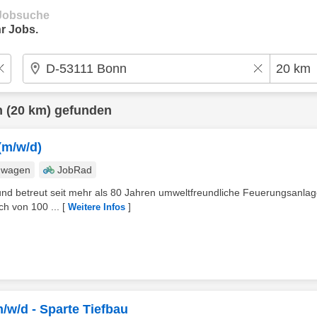
e Jobsuche
r Jobs.
n
(20 km) gefunden
(m/w/d)
nwagen
JobRad
bt und betreut seit mehr als 80 Jahren umweltfreundliche Feuerungsanlag
h von 100 ...
[
]
Weitere Infos
m/w/d - Sparte Tiefbau