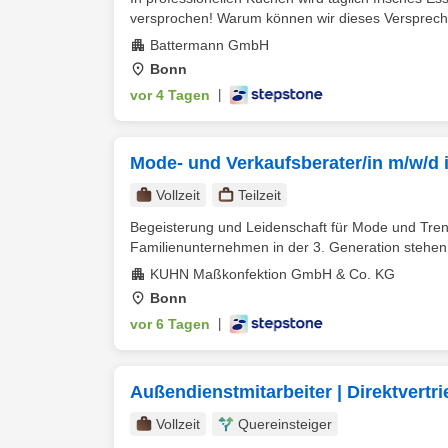
versprochen! Warum können wir dieses Verspreche
Battermann GmbH
Bonn
vor 4 Tagen
|
Mode- und Verkaufsberater/in m/w/d in
Vollzeit
Teilzeit
Begeisterung und Leidenschaft für Mode und Tren
Familienunternehmen in der 3. Generation stehen w
KUHN Maßkonfektion GmbH & Co. KG
Bonn
vor 6 Tagen
|
Außendienstmitarbeiter | Direktvertr
Vollzeit
Quereinsteiger