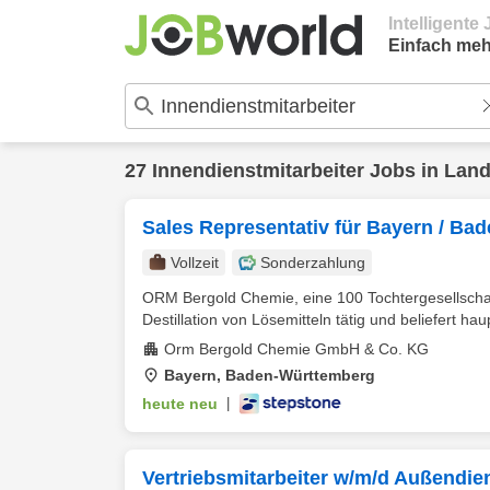
Intelligent
Einfach meh
27
Innendienstmitarbeiter
Jobs in
Land
Sales Representativ für Bayern / B
Vollzeit
Sonderzahlung
ORM Bergold Chemie, eine 100 Tochtergesellschaft 
Destillation von Lösemitteln tätig und beliefert haup
Orm Bergold Chemie GmbH & Co. KG
Bayern, Baden-Württemberg
heute neu
|
Vertriebsmitarbeiter w/m/d Außendie