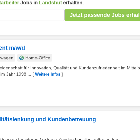
arbeiter
Jobs in
Landshut
erhalten.
Jetzt passende Jobs erhal
ent m/w/d
nwagen
Home-Office
enschaft für Innovation, Qualität und Kundenzufriedenheit im Mittel
im Jahr 1998 ...
[
]
Weitere Infos
ualitätslenkung und Kundenbetreuung
tperson für interne / externe Kunden bei allen auftretenden