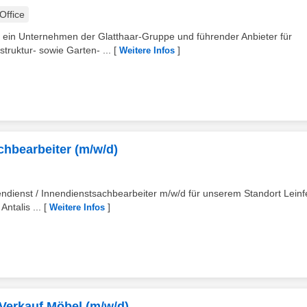
ffice
– ein Unternehmen der Glatthaar-Gruppe und führender Anbieter für
ruktur- sowie Garten- ...
[
]
Weitere Infos
chbearbeiter (m/w/d)
nnendienst / Innendienstsachbearbeiter m/w/d für unserem Standort Leinf
talis ...
[
]
Weitere Infos
Verkauf Möbel (m/w/d)