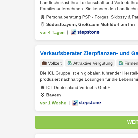
Landtechnik ist Ihre Leidenschaft und Vertrieb I
Familienunternehmen. Sie kennen den Landtechnik
Personalberatung PSP - Porges, Siklossy & P
Südostbayern, Großraum Mühldorf am Inn
vor 4 Tagen
|
Verkaufsberater Zierpflanzen- und 
Vollzeit
Attraktive Vergütung
Firme
Die ICL Gruppe ist ein globaler, führender Herste
produziert nachhaltige Lösungen für die Lebensmitt
ICL Deutschland Vertriebs GmbH
Bayern
vor 1 Woche
|
WEI