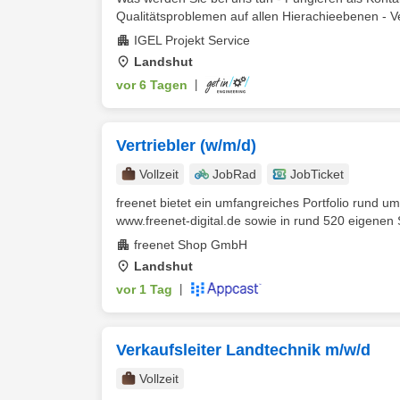
Qualitätsproblemen auf allen Hierachieebenen - Ver
IGEL Projekt Service
Landshut
vor 6 Tagen
|
Vertriebler (w/m/d)
Vollzeit
JobRad
JobTicket
freenet bietet ein umfangreiches Portfolio rund u
www.freenet-digital.de sowie in rund 520 eigenen S
freenet Shop GmbH
Landshut
vor 1 Tag
|
Verkaufsleiter Landtechnik m/w/d
Vollzeit