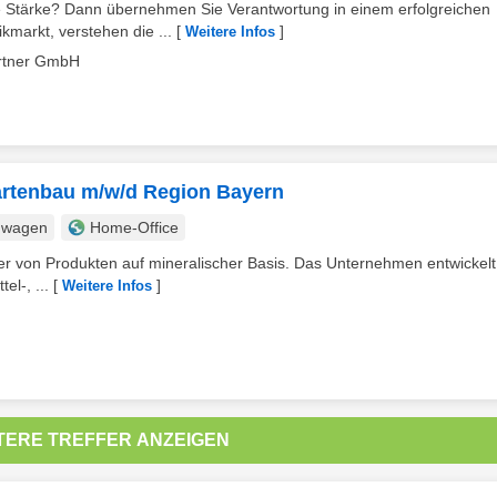
hre Stärke? Dann übernehmen Sie Verantwortung in einem erfolgreichen
markt, verstehen die ...
[
]
Weitere Infos
artner GmbH
Gartenbau m/w/d Region Bayern
nwagen
Home-Office
ller von Produkten auf mineralischer Basis. Das Unternehmen entwickel
el-, ...
[
]
Weitere Infos
TERE TREFFER ANZEIGEN