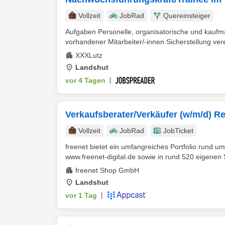
Vollzeit
JobRad
Quereinsteiger
Aufgaben Personelle, organisatorische und kaufm
vorhandener Mitarbeiter/-innen Sicherstellung vere
XXXLutz
Landshut
vor 4 Tagen
|
Verkaufsberater/Verkäufer (w/m/d) 
Vollzeit
JobRad
JobTicket
freenet bietet ein umfangreiches Portfolio rund u
www.freenet-digital.de sowie in rund 520 eigenen S
freenet Shop GmbH
Landshut
vor 1 Tag
|