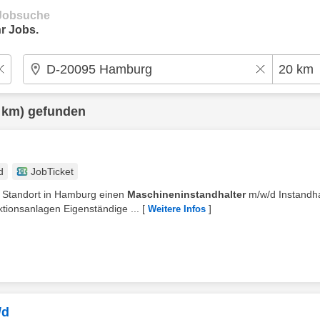
e Jobsuche
r Jobs.
 km) gefunden
d
JobTicket
m Standort in Hamburg einen
Maschineninstandhalter
m/w/d Instandh
ionsanlagen Eigenständige ...
[
]
Weitere Infos
/d