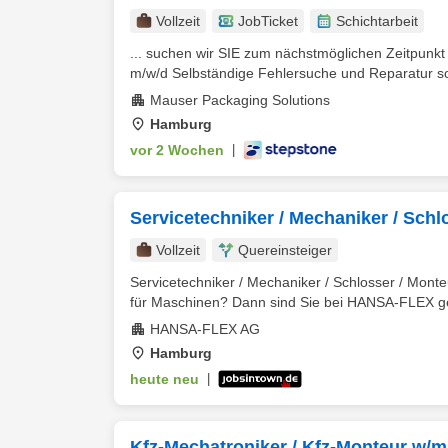
Vollzeit
JobTicket
Schichtarbeit
... suchen wir SIE zum nächstmöglichen Zeitpunk
m/w/d Selbständige Fehlersuche und Reparatur s
Mauser Packaging Solutions
Hamburg
vor 2 Wochen
|
Servicetechniker / Mechaniker / Schl
Vollzeit
Quereinsteiger
Servicetechniker / Mechaniker / Schlosser / Mont
für Maschinen? Dann sind Sie bei HANSA-FLEX gena
HANSA-FLEX AG
Hamburg
heute neu
|
Kfz-Mechatroniker / Kfz-Monteur w/m