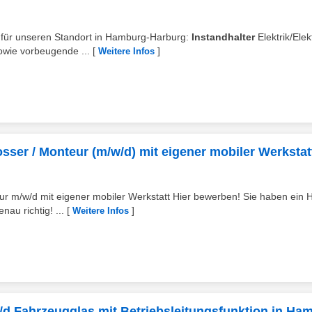
t für unseren Standort in Hamburg-Harburg:
Instandhalter
Elektrik/Elek
owie vorbeugende ...
[
]
Weitere Infos
osser / Monteur (m/w/d) mit eigener mobiler Werkstat
eur m/w/d mit eigener mobiler Werkstatt Hier bewerben! Sie haben ein 
u richtig! ...
[
]
Weitere Infos
/d Fahrzeugglas mit Betriebsleitungsfunktion in Ha