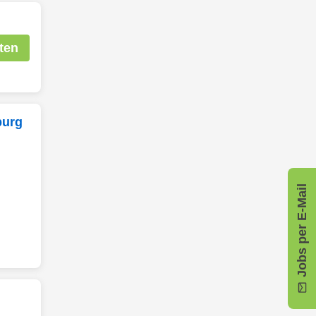
ten
burg
Jobs per E-Mail