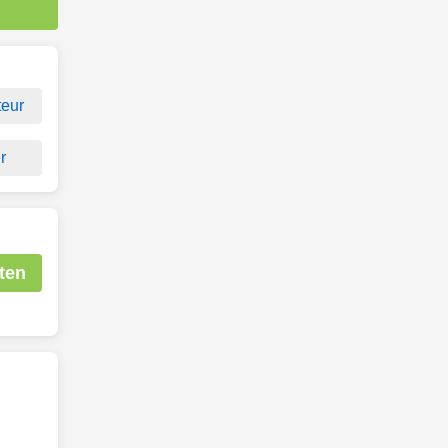
eur
r
ten