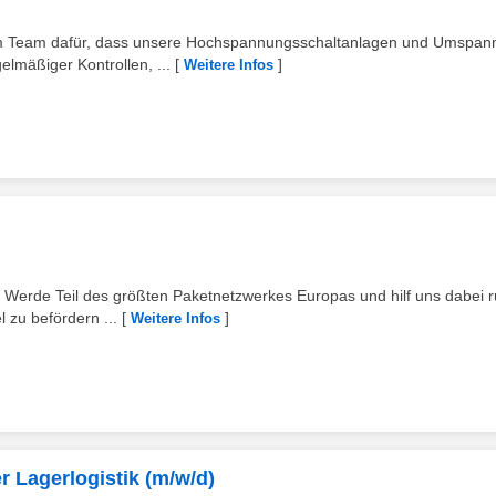
m Team dafür, dass unsere Hochspannungsschaltanlagen und Umspan
elmäßiger Kontrollen, ...
[
]
Weitere Infos
Werde Teil des größten Paketnetzwerkes Europas und hilf uns dabei 
l zu befördern ...
[
]
Weitere Infos
er Lagerlogistik (m/w/d)