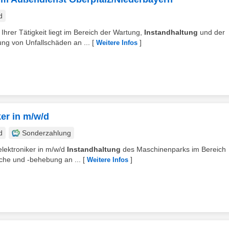
d
Ihrer Tätigkeit liegt im Bereich der Wartung,
Instandhaltung
und der
ng von Unfallschäden an ...
[
]
Weitere Infos
ker in m/w/d
d
Sonderzahlung
eelektroniker in m/w/d
Instandhaltung
des Maschinenparks im Bereich
che und -behebung an ...
[
]
Weitere Infos