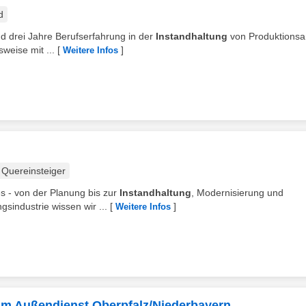
d
nd drei Jahre Berufserfahrung in der
Instandhaltung
von Produktionsa
weise mit ...
[
]
Weitere Infos
Quereinsteiger
s - von der Planung bis zur
Instandhaltung
, Modernisierung und
ngsindustrie wissen wir ...
[
]
Weitere Infos
 im Außendienst Oberpfalz/Niederbayern