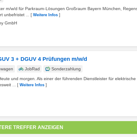
chniker m/w/d für Parkraum-Lösungen Großraum Bayern München, Regen
 unbefristet ...
[
]
Weitere Infos
any GmbH
 DGUV 3 + DGUV 4 Prüfungen m/w/d
nwagen
JobRad
Sonderzahlung
eute und morgen. Als einer der führenden Dienstleister für elektrische
sweit ...
[
]
Weitere Infos
TERE TREFFER ANZEIGEN