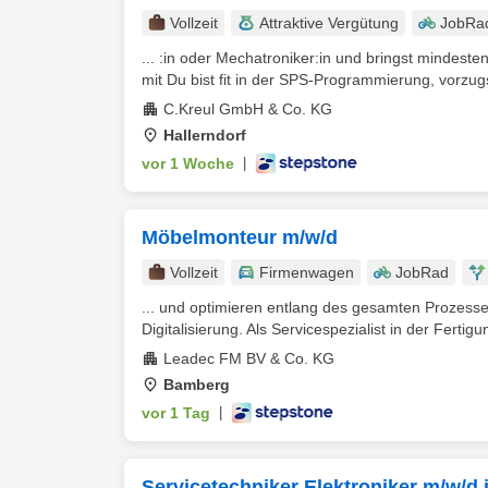
Vollzeit
Attraktive Vergütung
JobRa
... :in oder Mechatroniker:in und bringst mindeste
mit Du bist fit in der SPS-Programmierung, vorzugs
C.Kreul GmbH & Co. KG
Hallerndorf
vor 1 Woche
|
Möbelmonteur m/w/d
Vollzeit
Firmenwagen
JobRad
... und optimieren entlang des gesamten Prozesse
Digitalisierung. Als Servicespezialist in der Fertigu
Leadec FM BV & Co. KG
Bamberg
vor 1 Tag
|
Servicetechniker Elektroniker m/w/d