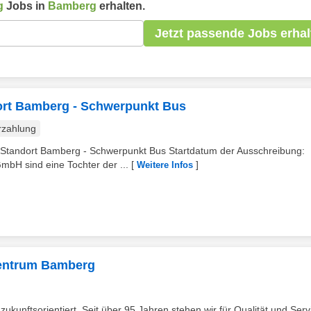
g
Jobs in
Bamberg
erhalten.
Jetzt passende Jobs erhal
ort Bamberg - Schwerpunkt Bus
rzahlung
 Standort Bamberg - Schwerpunkt Bus Startdatum der Ausschreibung:
bH sind eine Tochter der ...
[
]
Weitere Infos
Zentrum Bamberg
zukunftsorientiert. Seit über 95 Jahren stehen wir für Qualität und Serv