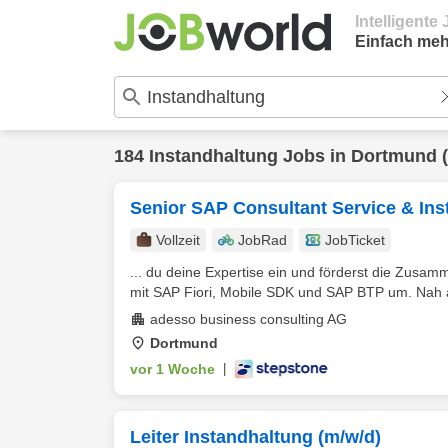
Intelligent
Einfach meh
184
Instandhaltung
Jobs in
Dortmund
(
Senior SAP Consultant Service & Ins
Vollzeit
JobRad
JobTicket
... du deine Expertise ein und förderst die Zusam
mit SAP Fiori, Mobile SDK und SAP BTP um. Nah 
adesso business consulting AG
Dortmund
vor 1 Woche
|
Leiter Instandhaltung (m/w/d)