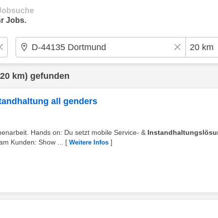
e Jobsuche
r Jobs.
20 km) gefunden
tandhaltung all genders
menarbeit. Hands on: Du setzt mobile Service- &
Instandhaltungslös
am Kunden: Show ...
[
]
Weitere Infos