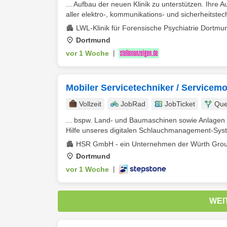
... Aufbau der neuen Klinik zu unterstützen. Ihre
aller elektro-, kommunikations- und sicherheitstec
LWL-Klinik für Forensische Psychiatrie Dortmun
Dortmund
vor 1 Woche
|
Mobiler Servicetechniker / Servicem
Vollzeit
JobRad
JobTicket
Que
... bspw. Land- und Baumaschinen sowie Anlagen 
Hilfe unseres digitalen Schlauchmanagement-Syst
HSR GmbH - ein Unternehmen der Würth Gro
Dortmund
vor 1 Woche
|
WEI