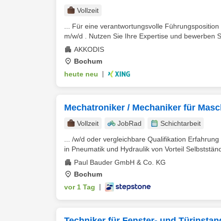
Vollzeit
... Für eine verantwortungsvolle Führungspositio
m/w/d . Nutzen Sie Ihre Expertise und bewerben Sie
AKKODIS
Bochum
heute neu
|
Mechatroniker / Mechaniker für Mas
Vollzeit
JobRad
Schichtarbeit
... /w/d oder vergleichbare Qualifikation Erfahrun
in Pneumatik und Hydraulik von Vorteil Selbstständig
Paul Bauder GmbH & Co. KG
Bochum
vor 1 Tag
|
Techniker für Fenster- und Türinsta