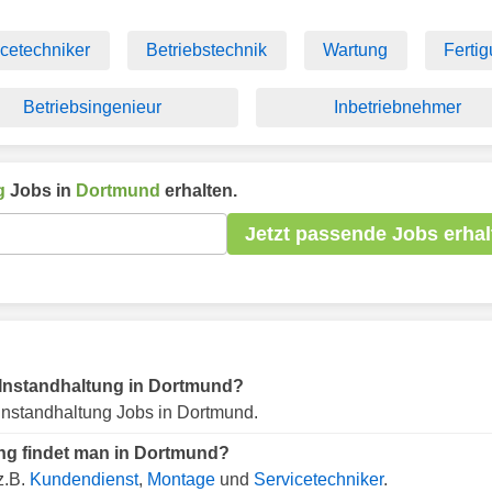
icetechniker
Betriebstechnik
Wartung
Ferti
Betriebsingenieur
Inbetriebnehmer
g
Jobs in
Dortmund
erhalten.
Jetzt passende Jobs erhal
ür Instandhaltung in Dortmund?
Instandhaltung Jobs in Dortmund.
ung findet man in Dortmund?
z.B.
Kundendienst
,
Montage
und
Servicetechniker
.