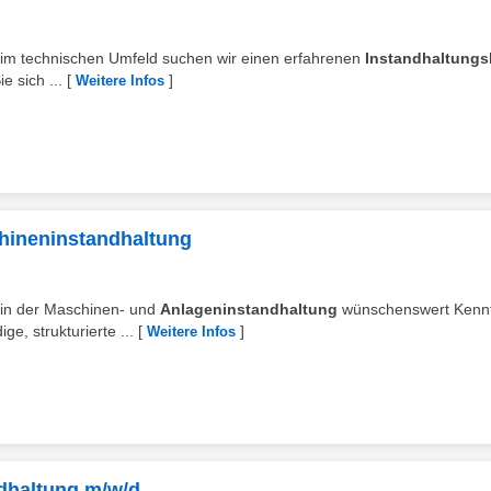
n im technischen Umfeld suchen wir einen erfahrenen
Instandhaltungsl
 sich ...
[
]
Weitere Infos
chineninstandhaltung
g in der Maschinen- und
Anlageninstandhaltung
wünschenswert Kennt
e, strukturierte ...
[
]
Weitere Infos
ndhaltung m/w/d