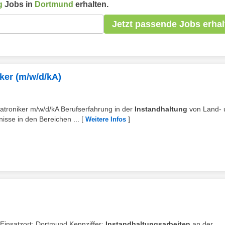
g
Jobs in
Dortmund
erhalten.
Jetzt passende Jobs erhal
er (m/w/d/kA)
troniker m/w/d/kA Berufserfahrung in der
Instandhaltung
von Land- 
sse in den Bereichen ...
[
]
Weitere Infos
d Einsatzort: Dortmund Kennziffer:
Instandhaltungsarbeiten
an der