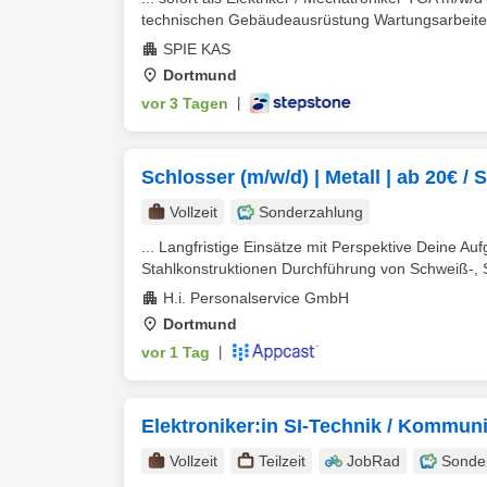
technischen Gebäudeausrüstung Wartungsarbeiten /
SPIE KAS
Dortmund
vor 3 Tagen
|
Schlosser (m/w/d) | Metall | ab 20€ / S
Vollzeit
Sonderzahlung
... Langfristige Einsätze mit Perspektive Deine A
Stahlkonstruktionen Durchführung von Schweiß-, S
H.i. Personalservice GmbH
Dortmund
vor 1 Tag
|
Elektroniker:in SI-Technik / Kommun
Vollzeit
Teilzeit
JobRad
Sonde