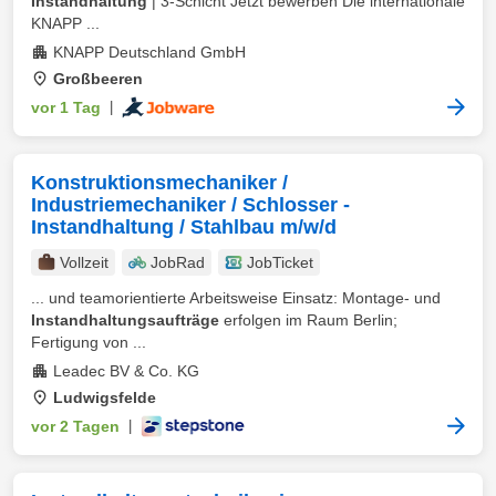
Instandhaltung
| 3-Schicht Jetzt bewerben Die internationale
KNAPP ...
KNAPP Deutschland GmbH
Großbeeren
vor 1 Tag
|
Konstruktionsmechaniker /
Industriemechaniker / Schlosser -
Instandhaltung / Stahlbau m/w/d
Vollzeit
JobRad
JobTicket
... und teamorientierte Arbeitsweise Einsatz: Montage- und
Instandhaltungsaufträge
erfolgen im Raum Berlin;
Fertigung von ...
Leadec BV & Co. KG
Ludwigsfelde
vor 2 Tagen
|