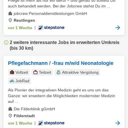
Pflege ist mehr als nur ein Beruf – und genau so solltest Du
auch behandelt werden. Bei der Jobcrew stehst Du im ...
jobcrew Personaldienstleistungen GmbH
Reutlingen
vor 1 Woche
|
2 weitere interessante Jobs im erweiterten Umkreis
(bis 30 km)
Pflegefachmann / -frau m/w/d Neonatologie
Vollzeit
Teilzeit
Attraktive Vergütung
JobRad
Als Pionier der integrativen Medizin geht es uns um das
Ganze: wir erweitern die Möglichkeiten modernster Medizin
auf ...
Die Filderklinik gGmbH
Filderstadt
vor 1 Woche
|