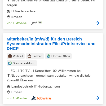
IT
.Niedersachsen verbinden das Land und seine Leute. Wir
sorgen ...
IT.Niedersachsen
Emden
vor 1 Woche
|
Mitarbeiter/in (m/w/d) für den Bereich
Systemadministration File-/Printservice und
DHCP
Vollzeit
Teilzeit
Home-Office
Sonderzahlung
... EG 11/10 TV-L I Kennziffer: .02 Willkommen bei
IT
.Niedersachsen - gemeinsam gestalten wir die digitale
Zukunft! Über uns ...
Landesbetrieb IT.Niedersachsen
Emden
vor 1 Woche
|