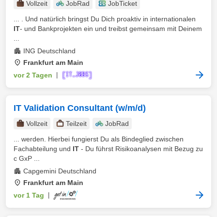
Vollzeit
JobRad
JobTicket
... . Und natürlich bringst Du Dich proaktiv in internationalen
IT
- und Bankprojekten ein und treibst gemeinsam mit Deinem
...
ING Deutschland
Frankfurt am Main
vor 2 Tagen
|
IT Validation Consultant (w/m/d)
Vollzeit
Teilzeit
JobRad
... werden. Hierbei fungierst Du als Bindeglied zwischen
Fachabteilung und
IT
- Du führst Risikoanalysen mit Bezug zu
c GxP ...
Capgemini Deutschland
Frankfurt am Main
vor 1 Tag
|