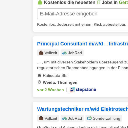
Kostenlos die neuesten
IT
Jobs in
Ger
Kostenlos. Jederzeit mit einem Klick abbestellbar.
Principal Consultant m/w/d – Infrastr
Vollzeit
JobRad
... , um mit diversen Stakeholdern überzeugend z
regulatorischen Rahmenbedingungen in der Finanzi
Ratiodata SE
Weida, Thüringen
vor 2 Wochen
|
Wartungstechniker m/w/d Elektrotec
Vollzeit
JobRad
Sonderzahlung
Gebäude und Anlagen laufen nicht von allein! Si