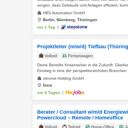
sorgen, dass Gebäude und Anlagen effizient, komfo
HBS Automation GmbH
Berlin, Nürnberg, Thüringen
vor 1 Tag
|
Projektleiter (m/w/d) Tiefbau (Thürin
Vollzeit
Firmenwagen
Deine Benefits Krisensicher in die Zukunft: Glasfa
Einstieg in eine der perspektivreichsten Branchen W
vitronet Holding GmbH
Gera
vor 3 Tagen
|
Berater / Consultant w/m/d Energiew
Powercloud – Remote / Homeoffice
Vollzeit
Teilzeit
Home-Office
J