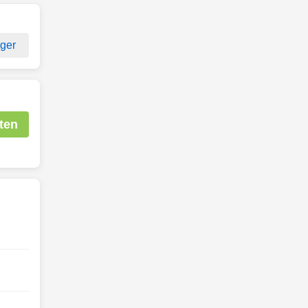
ger
ten