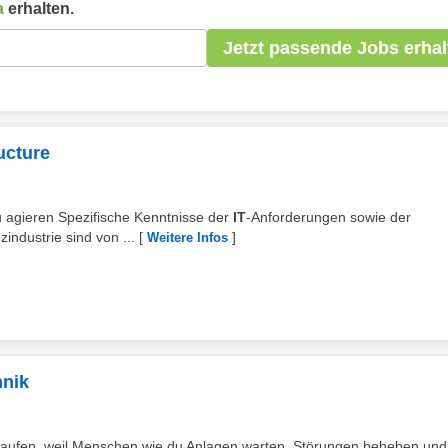
a
erhalten.
Jetzt passende Jobs erhal
ucture
u agieren Spezifische Kenntnisse der
IT
‑Anforderungen sowie der
ndustrie sind von ...
[
]
Weitere Infos
hnik
e laufen, weil Menschen wie du Anlagen warten, Störungen beheben und