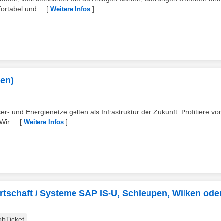
rtabel und ...
[
]
Weitere Infos
gen)
ser- und Energienetze gelten als Infrastruktur der Zukunft. Profitiere v
ir ...
[
]
Weitere Infos
irtschaft / Systeme SAP IS-U, Schleupen, Wilken ode
obTicket