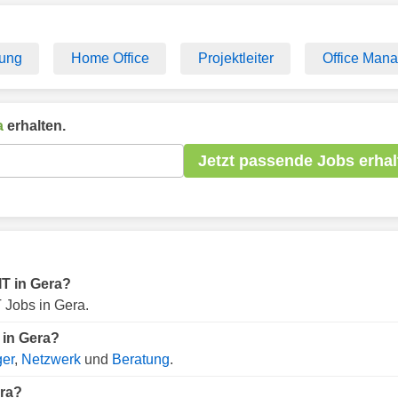
tung
Home Office
Projektleiter
Office Mana
a
erhalten.
Jetzt passende Jobs erhal
 IT in Gera?
 Jobs in Gera.
 in Gera?
er
,
Netzwerk
und
Beratung
.
era?