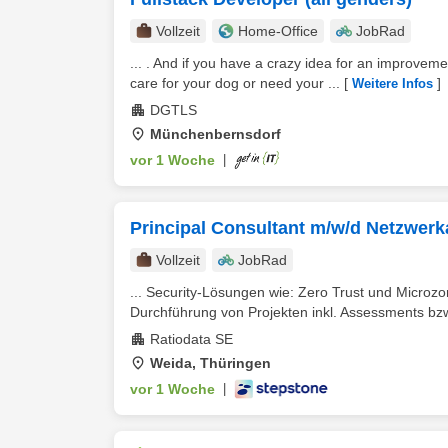
Vollzeit
Home-Office
JobRad
... . And if you have a crazy idea for an improveme
care for your dog or need your ...
[
]
Weitere Infos
DGTLS
Münchenbernsdorf
vor 1 Woche
|
Principal Consultant m/w/d Netzwerk
Vollzeit
JobRad
... Security-Lösungen wie: Zero Trust und Microz
Durchführung von Projekten inkl. Assessments bzw
Ratiodata SE
Weida, Thüringen
vor 1 Woche
|