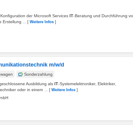
 Konfiguration der Microsoft Services
IT
-Beratung und Durchführung v
Erstellung ...
[
]
Weitere Infos
munikationstechnik m/w/d
nwagen
Sonderzahlung
 abgeschlossene Ausbildung als
IT
-Systemelektroniker, Elektriker,
echniker oder in einem ...
[
]
Weitere Infos
GmbH