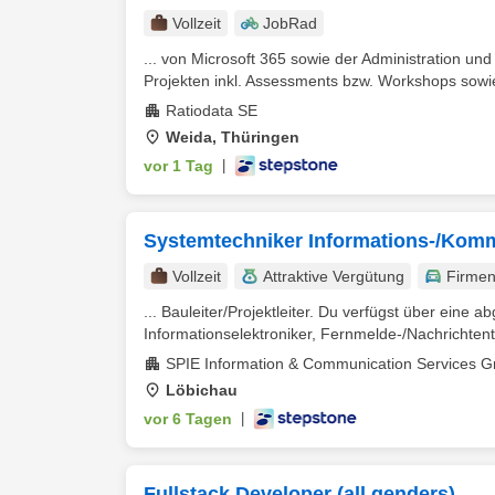
Vollzeit
JobRad
... von Microsoft 365 sowie der Administration und
Projekten inkl. Assessments bzw. Workshops sowie 
Ratiodata SE
Weida, Thüringen
vor 1 Tag
|
Systemtechniker Informations-/Kom
Vollzeit
Attraktive Vergütung
Firme
... Bauleiter/Projektleiter. Du verfügst über eine
Informationselektroniker, Fernmelde-/Nachrichtent
SPIE Information & Communication Services 
Löbichau
vor 6 Tagen
|
Fullstack Developer (all genders)