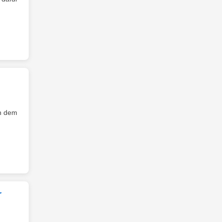
on dem
r