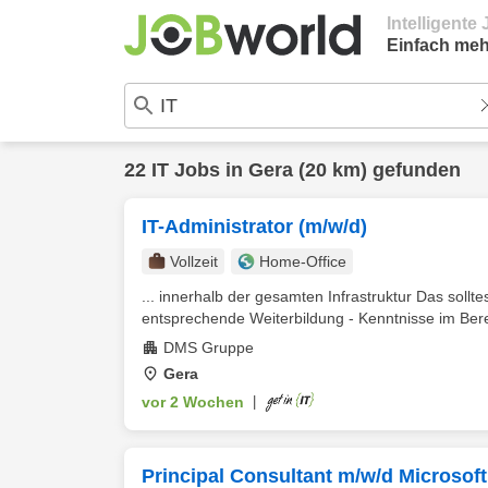
Intelligent
Einfach meh
22
IT
Jobs in
Gera
(20 km) gefunden
IT-Administrator (m/w/d)
Vollzeit
Home-Office
... innerhalb der gesamten Infrastruktur Das soll
entsprechende Weiterbildung - Kenntnisse im Bere
DMS Gruppe
Gera
vor 2 Wochen
|
Principal Consultant m/w/d Microsoft