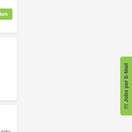
ten
Jobs per E-Mail
 dafür