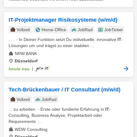
IT-Projektmanager Risikosysteme (w/m/d)
Vollzeit
Home-Office
JobRad
JobTicket
... . - In Deiner Funktion setzt Du individuelle, innovative
IT
-
Lösungen um und trägst zu einer stabilen ...
NRW.BANK
Düsseldorf
heute neu
|
Tech-Brücken­bauer / IT Consultant (m/w/d)
Vollzeit
JobRad
... zu arbeiten. - Erste oder fundierte Erfahrung in
IT
-
Consulting, Business Analyse, Projektarbeit oder
Requirements ...
WDW Consulting
Düsseldorf