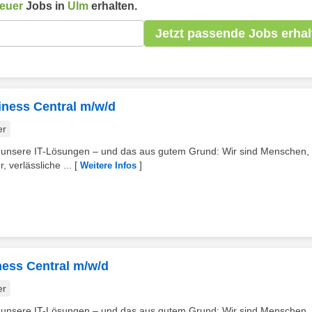
euer
Jobs in
Ulm
erhalten.
Jetzt passende Jobs erhal
iness Central m/w/d
er
 unsere IT-Lösungen – und das aus gutem Grund: Wir sind Menschen, 
 verlässliche ...
[
]
Weitere Infos
ness Central m/w/d
er
 unsere IT-Lösungen – und das aus gutem Grund: Wir sind Menschen, 