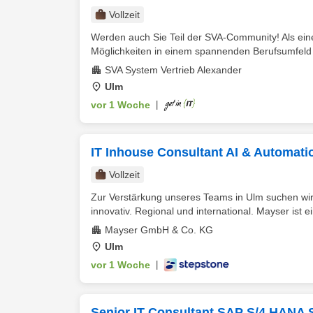
Vollzeit
Werden auch Sie Teil der SVA-Community! Als eine
Möglichkeiten in einem spannenden Berufsumfeld u
SVA System Vertrieb Alexander
Ulm
vor 1 Woche
|
IT Inhouse Consultant AI & Automati
Vollzeit
Zur Verstärkung unseres Teams in Ulm suchen wir 
innovativ. Regional und international. Mayser ist ei
Mayser GmbH & Co. KG
Ulm
vor 1 Woche
|
Senior IT Consultant SAP S/4 HANA 