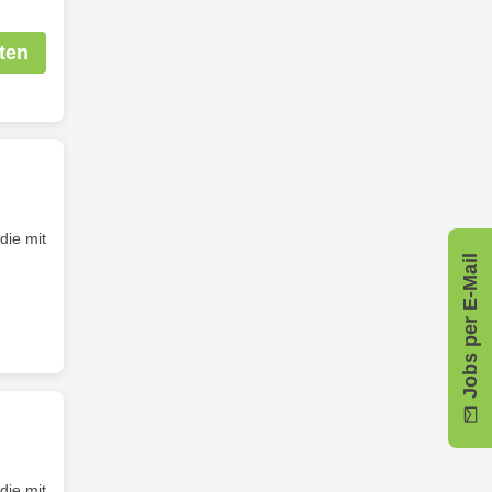
ten
die mit
Jobs per E-Mail
die mit