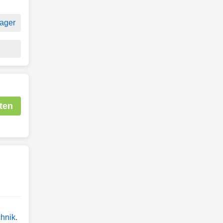
ager
ten
chnik
.