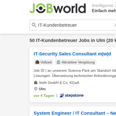
Intelligent
Einfach meh
50
IT-Kundenbetreuer
Jobs in
Ulm
(20 
IT-Security Sales Consultant m|w|d
Vollzeit
Attraktive Vergütung
Job ID | an unserem Science Park am Standort Ul
Lösungen. Übersetzung technischer Anforderungen 
Voith GmbH & Co. KGaA
Ulm
vor 4 Tagen
|
System Engineer / IT Consultant – N