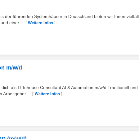
s der führenden Systemhäuser in Deutschland bieten wir Ihnen vielfält
nd einer ...
[
]
Weitere Infos
on m/w/d
dich als IT Inhouse Consultant AI & Automation m/w/d Traditionell und
n Arbeitgeber ...
[
]
Weitere Infos
SD (m/w/d)