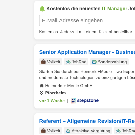
Kostenlos die neuesten
IT-Manager
Jo
Kostenlos. Jederzeit mit einem Klick abbestellbar.
Senior Application Manager - Busines
Vollzeit
JobRad
Sonderzahlung
Starten Sie durch bei Heimerle+Meule – wo Experti
und modernste Technologien zu einzigartigen Lösu
Heimerle + Meule GmbH
Pforzheim
vor 1 Woche
|
Referent – Allgemeine Revision/IT-R
Vollzeit
Attraktive Vergütung
JobRa