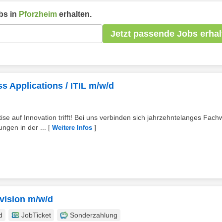
bs in
Pforzheim
erhalten.
Jetzt passende Jobs erhal
s Applications / ITIL m/w/d
se auf Innovation trifft! Bei uns verbinden sich jahrzehntelanges Fach
ngen in der ...
[
]
Weitere Infos
evision m/w/d
d
JobTicket
Sonderzahlung