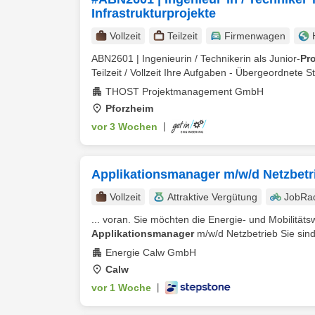
Infrastrukturprojekte
Vollzeit
Teilzeit
Firmenwagen
ABN2601 | Ingenieurin / Technikerin als Junior-
Pr
Teilzeit / Vollzeit Ihre Aufgaben - Übergeordnete S
THOST Projektmanagement GmbH
Pforzheim
vor 3 Wochen
|
Applikationsmanager m/w/d Netzbetr
Vollzeit
Attraktive Vergütung
JobRa
... voran. Sie möchten die Energie- und Mobilitä
Applikationsmanager
m/w/d Netzbetrieb Sie sind 
Energie Calw GmbH
Calw
vor 1 Woche
|