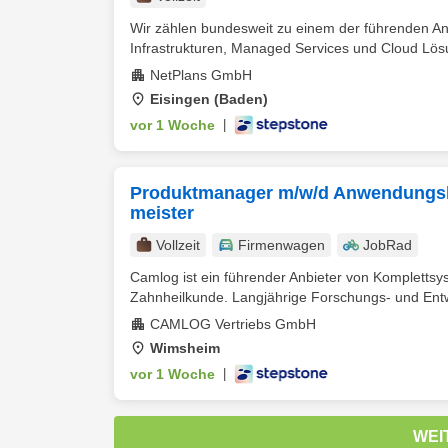
Wir zählen bundesweit zu einem der führenden An
Infrastrukturen, Managed Services und Cloud Lös
NetPlans GmbH
Eisingen (Baden)
vor 1 Woche
|
Produktmanager m/w/d Anwendungsber
meister
Vollzeit
Firmenwagen
JobRad
Camlog ist ein führender Anbieter von Komplettsy
Zahnheilkunde. Langjährige Forschungs- und Entwi
CAMLOG Vertriebs GmbH
Wimsheim
vor 1 Woche
|
WEI