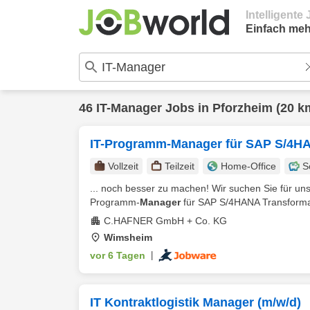
Intelligent
Einfach meh
46
IT-Manager
Jobs in
Pforzheim
(20 k
IT-Programm-Manager für SAP S/4HA
Vollzeit
Teilzeit
Home-Office
S
... noch besser zu machen! Wir suchen Sie für un
Programm-
Manager
für SAP S/4HANA Transformat
C.HAFNER GmbH + Co. KG
Wimsheim
vor 6 Tagen
|
IT Kontraktlogistik Manager (m/w/d)