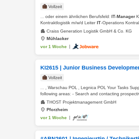
Vollzeit
... oder einem ähnlichen Berufsfeld:
IT-Manager
K
Kontraktlogistik m/w/d Leiter
IT
-Operations Kontrakt
Craiss Generation Logistik GmbH & Co. KG
Mühlacker
vor 1 Woche
|
KI2615 | Junior Business Developmen
Vollzeit
... , Warschau POL , Legnica POL Your Tasks Suppo
following areas: - Search and contacting prospective
THOST Projektmanagement GmbH
Pforzheim
vor 1 Woche
|
#ABN2601 | Ingenieur*in / Techniker*