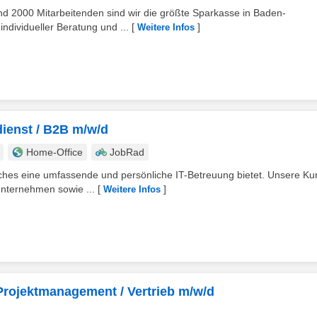
d 2000 Mitarbeitenden sind wir die größte Sparkasse in Baden-
dividueller Beratung und ...
[
]
Weitere Infos
ienst / B2B m/w/d
Home-Office
JobRad
lches eine umfassende und persönliche IT-Betreuung bietet. Unsere K
Unternehmen sowie ...
[
]
Weitere Infos
/ Projektmanagement / Vertrieb m/w/d