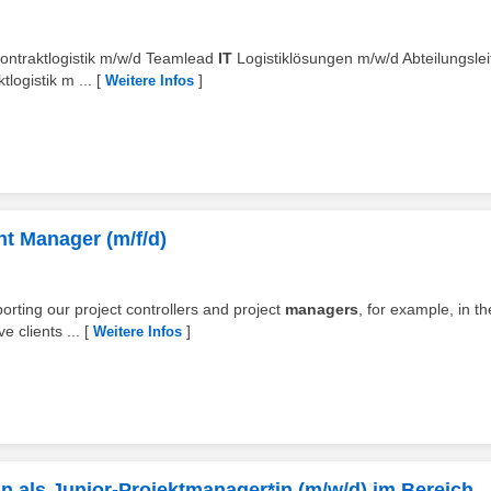
ontraktlogistik m/w/d Teamlead
IT
Logistiklösungen m/w/d Abteilungsle
logistik m ...
[
]
Weitere Infos
t Manager (m/f/d)
rting our project controllers and project
managers
, for example, in th
 clients ...
[
]
Weitere Infos
in als Junior-Projektmanager*in (m/w/d) im Bereich