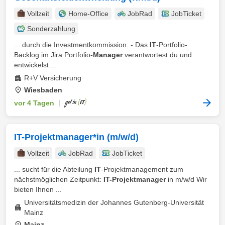
Vollzeit
Home-Office
JobRad
JobTicket
Sonderzahlung
... durch die Investmentkommission. - Das
IT
-Portfolio-
Backlog im Jira Portfolio-
Manager
verantwortest du und
entwickelst ...
R+V Versicherung
Wiesbaden
vor 4 Tagen
|
IT-Projektmanager*in (m/w/d)
Vollzeit
JobRad
JobTicket
... sucht für die Abteilung
IT
-Projektmanagement zum
nächstmöglichen Zeitpunkt:
IT-Projektmanager
in m/w/d Wir
bieten Ihnen ...
Universitätsmedizin der Johannes Gutenberg-Universität
Mainz
Mainz