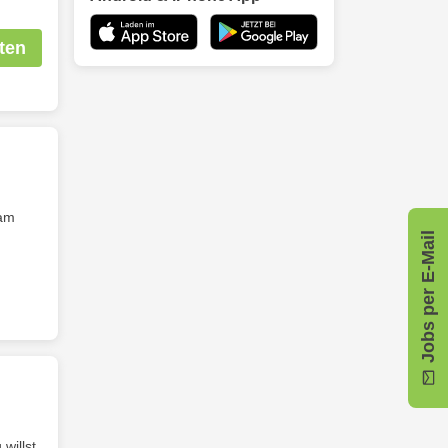
ten
eam
Jobs per E-Mail
 willst