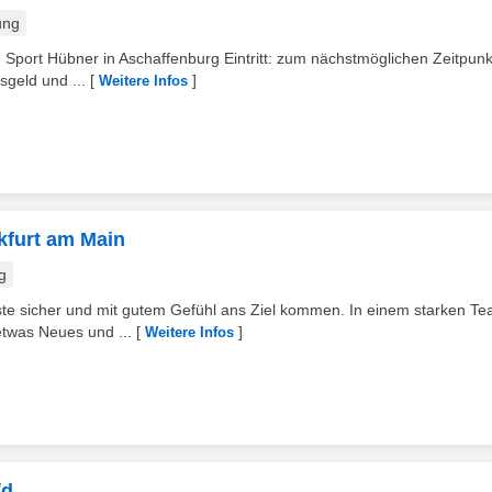
ung
en Sport Hübner in Aschaffenburg Eintritt: zum nächstmöglichen Zeitpunk
sgeld und ...
[
]
Weitere Infos
nkfurt am Main
g
äste sicher und mit gutem Gefühl ans Ziel kommen. In einem starken T
etwas Neues und ...
[
]
Weitere Infos
/d