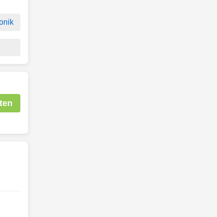
onik
ten