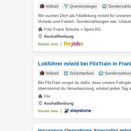
Vollzeit
Quereinsteiger
Sonderzahl
Wir suchen Dich als Filialleitung m/w/d für unser
Vorteile und Fakten: Sonderzahlungen wie, Urlaub
Fritz Frank Schuhe + Sport KG
Aschaffenburg
heute neu
|
Lokführer m/w/d bei FlixTrain in Fra
Vollzeit
Schichtarbeit
Sonderzahlun
Bei FlixTrain sorgst du dafür, dass unsere Fahrg
übernimmst du Verantwortung, erlebst jeden Tag 
Flix
Aschaffenburg
heute neu
|
Insurance Operations Specialist m/w