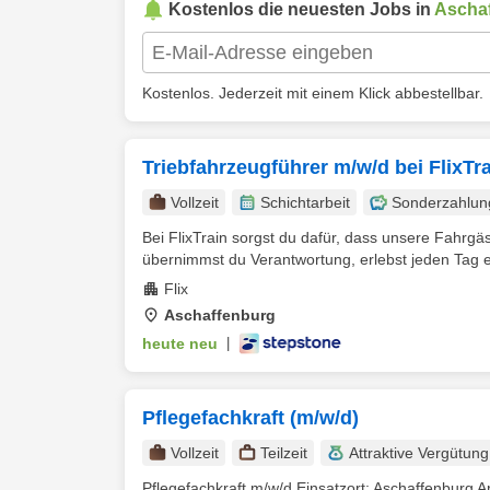
Kostenlos die neuesten Jobs in
Ascha
Kostenlos. Jederzeit mit einem Klick abbestellbar.
Triebfahrzeugführer m/w/d bei FlixTr
Vollzeit
Schichtarbeit
Sonderzahlun
Bei FlixTrain sorgst du dafür, dass unsere Fahrg
übernimmst du Verantwortung, erlebst jeden Tag 
Flix
Aschaffenburg
heute neu
|
Pflegefachkraft (m/w/d)
Vollzeit
Teilzeit
Attraktive Vergütung
Pflegefachkraft m/w/d Einsatzort: Aschaffenburg Art e