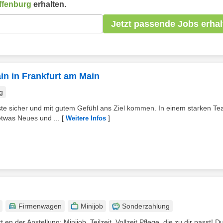
ffenburg
erhalten.
Jetzt passende Jobs erhal
ain in Frankfurt am Main
g
äste sicher und mit gutem Gefühl ans Ziel kommen. In einem starken T
etwas Neues und ...
[
]
Weitere Infos
Firmenwagen
Minijob
Sonderzahlung
n der Anstellung: Minijob, Teilzeit, Vollzeit Pflege, die zu dir passt! Du