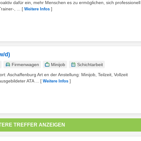
oaktiv dafür ein, mehr Menschen es zu ermöglichen, sich professionell
ainer-, ...
[
]
Weitere Infos
w/d)
Firmenwagen
Minijob
Schichtarbeit
t: Aschaffenburg Art en der Anstellung: Minijob, Teilzeit, Vollzeit
usgebildeter ATA ...
[
]
Weitere Infos
TERE TREFFER ANZEIGEN