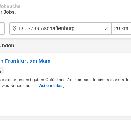
e Jobsuche
r Jobs.
funden
in Frankfurt am Main
g
äste sicher und mit gutem Gefühl ans Ziel kommen. In einem starken T
etwas Neues und ...
[
]
Weitere Infos