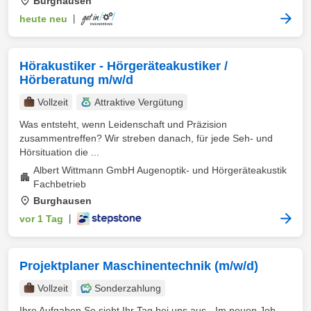
Burghausen
heute neu
|
Hörakustiker - Hörgeräteakustiker /
Hörberatung m/w/d
Vollzeit
Attraktive Vergütung
Was entsteht, wenn Leidenschaft und Präzision
zusammentreffen? Wir streben danach, für jede Seh- und
Hörsituation die ...
Albert Wittmann GmbH Augenoptik- und Hörgeräteakustik
Fachbetrieb
Burghausen
vor 1 Tag
|
Projektplaner Maschinentechnik (m/w/d)
Vollzeit
Sonderzahlung
Ihre Aufgaben So sieht Ihr Tag bei uns aus - Im neuen Job