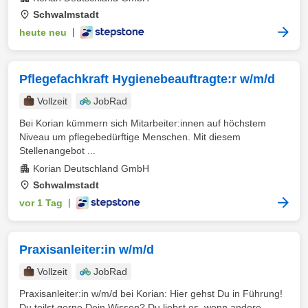
Schwalmstadt
heute neu
|
Pflegefachkraft Hygienebeauftragte:r w/m/d
Vollzeit
JobRad
Bei Korian kümmern sich Mitarbeiter:innen auf höchstem
Niveau um pflegebedürftige Menschen. Mit diesem
Stellenangebot ...
Korian Deutschland GmbH
Schwalmstadt
vor 1 Tag
|
Praxisanleiter:in w/m/d
Vollzeit
JobRad
Praxisanleiter:in w/m/d bei Korian: Hier gehst Du in Führung!
Du teilst gerne Dein Wissen? Du liebst es, wenn andere ...