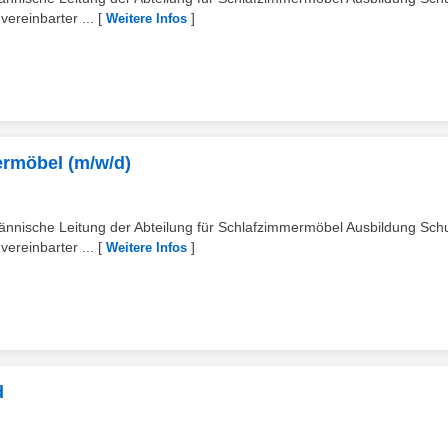
ereinbarter ...
[
]
Weitere Infos
ermöbel (m/w/d)
ännische Leitung der Abteilung für Schlafzimmermöbel Ausbildung Sch
ereinbarter ...
[
]
Weitere Infos
d