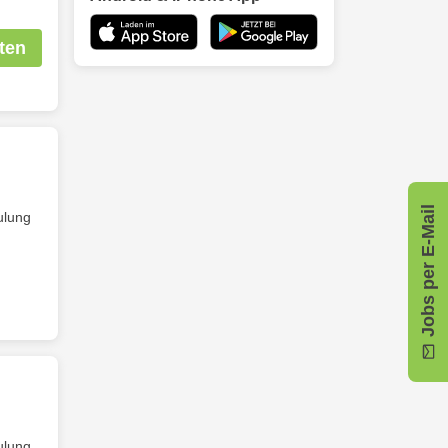
ten
Jobs per E-Mail
ulung
ulung