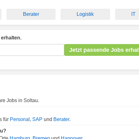
Berater
Logistik
IT
erhalten.
Jetzt passende Jobs erhal
re Jobs in Soltau.
s für
Personal
,
SAP
und
Berater
.
au?
 Orte
Hamburg
,
Bremen
und
Hannover
.