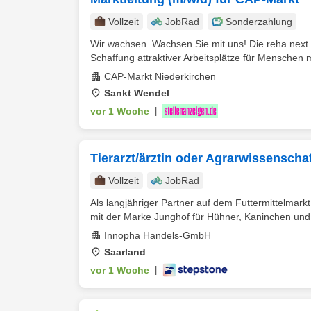
Vollzeit
JobRad
Sonderzahlung
Wir wachsen. Wachsen Sie mit uns! Die reha next 
Schaffung attraktiver Arbeitsplätze für Menschen m
CAP-Markt Niederkirchen
Sankt Wendel
vor 1 Woche
|
Tierarzt/ärztin oder Agrarwissenschaft
Vollzeit
JobRad
Als langjähriger Partner auf dem Futtermittelmark
mit der Marke Junghof für Hühner, Kaninchen und
Innopha Handels-GmbH
Saarland
vor 1 Woche
|