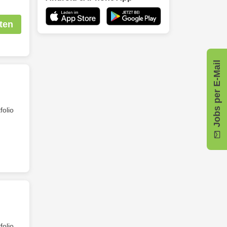
ten
Jobs per E-Mail
folio
folio