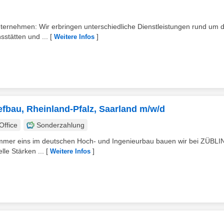
nternehmen: Wir erbringen unterschiedliche Dienstleistungen rund um d
stätten und ...
[
]
Weitere Infos
tiefbau, Rheinland-Pfalz, Saarland m/w/d
ffice
Sonderzahlung
ummer eins im deutschen Hoch- und Ingenieurbau bauen wir bei ZÜBLI
lle Stärken ...
[
]
Weitere Infos