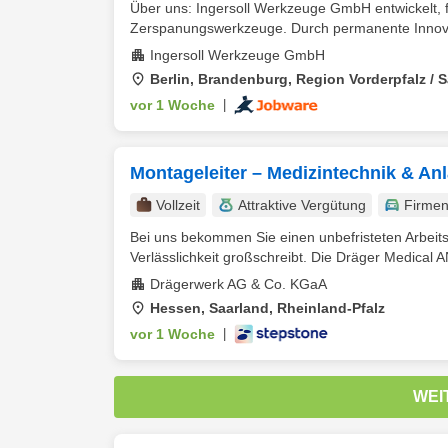
Über uns: Ingersoll Werkzeuge GmbH entwickelt, fer
Zerspanungswerkzeuge. Durch permanente Innovat
Ingersoll Werkzeuge GmbH
Berlin, Brandenburg, Region Vorderpfalz / 
vor 1 Woche
|
Montageleiter – Medizintechnik & A
Vollzeit
Attraktive Vergütung
Firme
Bei uns bekommen Sie einen unbefristeten Arbeits
Verlässlichkeit großschreibt. Die Dräger Medical
Drägerwerk AG & Co. KGaA
Hessen, Saarland, Rheinland-Pfalz
vor 1 Woche
|
WEI