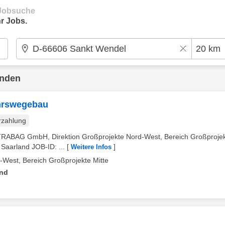
e Jobsuche
r Jobs.
unden
ehrswegebau
rzahlung
TRABAG GmbH, Direktion Großprojekte Nord-West, Bereich Großproje
 Saarland JOB-ID: ...
[
]
Weitere Infos
West, Bereich Großprojekte Mitte
and