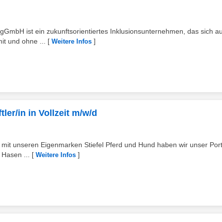
gGmbH ist ein zukunftsorientiertes Inklusionsunternehmen, das sich au
it und ohne ...
[
]
Weitere Infos
ler/in in Vollzeit m/w/d
t mit unseren Eigenmarken Stiefel Pferd und Hund haben wir unser Port
 Hasen ...
[
]
Weitere Infos