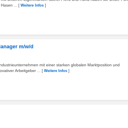
 Hasen ...
[
]
Weitere Infos
 Manager m/w/d
Industrieunternehmen mit einer starken globalen Marktposition und
vativer Arbeitgeber ...
[
]
Weitere Infos