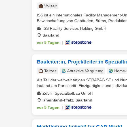
Vollzeit
ISS ist ein internationales Facility Management-U
Bewirtschaftung von Gebäuden, Büros, Produktions
ISS Facility Services Holding GmbH
Saarland
vor 5 Tagen
|
Bauleiter:in, Projektleiter:in Spezial
Teilzeit
Attraktive Vergütung
Home-O
Als Teil der weltweit tätigen STRABAG SE und N
laufend am Fortschritt. Einzigartigkeit und individue
Züblin Spezialtiefbau GmbH
Rheinland-Pfalz, Saarland
vor 5 Tagen
|
Marktleitung (m/w/d) für CAP-Markt