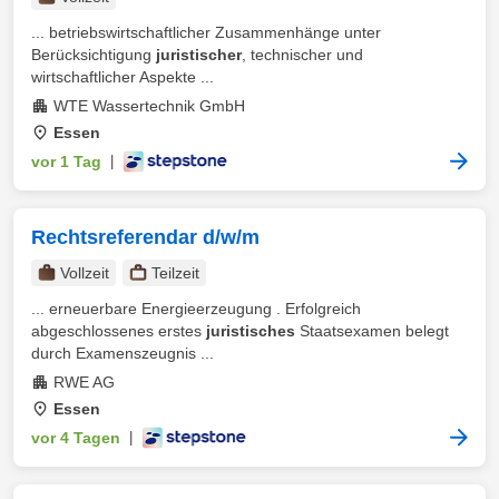
... betriebswirtschaftlicher Zusammenhänge unter
Berücksichtigung
juristischer
, technischer und
wirtschaftlicher Aspekte ...
WTE Wassertechnik GmbH
Essen
vor 1 Tag
|
Rechtsreferendar d/w/m
Vollzeit
Teilzeit
... erneuerbare Energieerzeugung . Erfolgreich
abgeschlossenes erstes
juristisches
Staatsexamen belegt
durch Examenszeugnis ...
RWE AG
Essen
vor 4 Tagen
|