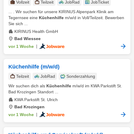
Vollzeit
Teilzeit
JobRad
JobTicket
... . Wir suchen für unsere KIRINUS Alpenpark Klinik am
Tegernsee eine
Küchenhilfe
m/w/d in Voll/Teilzeit. Bewerben
Sie sich ...
KIRINUS Health GmbH
Bad Wiessee
vor 1 Woche
|
Küchenhilfe (m/w/d)
Teilzeit
JobRad
Sonderzahlung
Wir suchen dich als
Küchenhilfe
m/w/d im KWA Parkstift St.
Bad Krozingen Standort ...
KWA Parkstift St. Ulrich
Bad Krozingen
vor 1 Woche
|