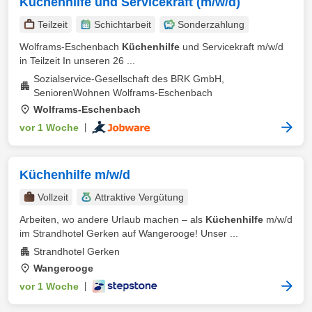
Küchenhilfe und Servicekraft (m/w/d)
Teilzeit
Schichtarbeit
Sonderzahlung
Wolframs-Eschenbach
Küchenhilfe
und Servicekraft m/w/d
in Teilzeit In unseren 26 ...
Sozialservice-Gesellschaft des BRK GmbH,
SeniorenWohnen Wolframs-Eschenbach
Wolframs-Eschenbach
vor 1 Woche
|
Küchenhilfe m/w/d
Vollzeit
Attraktive Vergütung
Arbeiten, wo andere Urlaub machen – als
Küchenhilfe
m/w/d
im Strandhotel Gerken auf Wangerooge! Unser ...
Strandhotel Gerken
Wangerooge
vor 1 Woche
|